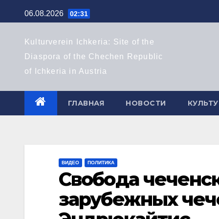
Перейти
06.08.2026
02:31
к
содержимому
Kulturverein Ichkeria: Site of the
Diaspora of the Chechen Republic
of Ichkeria in Austria
ГЛАВНАЯ
НОВОСТИ
КУЛЬТУ
ВИДЕО
ПОЛИТИКА
Свобода чеченск
зарубежных чече