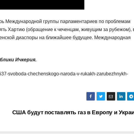
арь Международной группы парламентариев по проблемам
ять Хартию (обращение к чеченцам, живущим за рубежом), 
еченской диаспоры на ближайшее будущее. Международная
блики Ичкерия.
/13637-svoboda-chechenskogo-naroda-v-rukakh-zarubezhnykh-
США будут поставлять газ в Европу и Укра