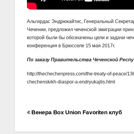
Альгирдас Эндрюкайтис, Генеральный Секрет
Чечении, предложил чеченской эмиграции прин
которой были бы обозначены цели и задачи ч
конференция в Брюсселе 15 мая 2017г.
По заказу Правительства Чеченской Респу
http://thechechenpress.com/the-treaty-of-peace
chechenskikh-diaspor-a-endryukajtis.html
Навигация
Венера Box Union Favoriten клуб
по