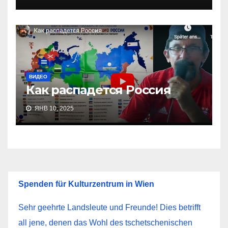
ВИДЕО
Как распадется Россия
ЯНВ 10, 2025
Spenden für Kulturzentrum in Wien
Sehr geehrte Landsleute und Freunde! Dies betrifft
all jene, denen das Wohl des tschetschenischen