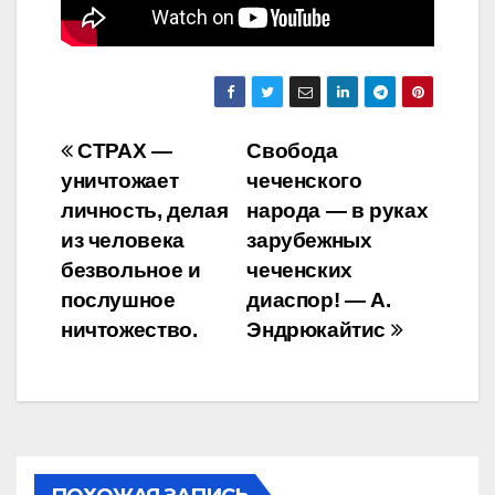
Навигация
СТРАХ —
Свобода
уничтожает
чеченского
по
личность, делая
народа — в руках
записям
из человека
зарубежных
безвольное и
чеченских
послушное
диаспор! — А.
ничтожество.
Эндрюкайтис