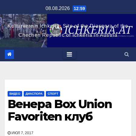
Перейти
08.08.2026
12:59
к
содержимому
Kulturverein Ichkeria: Site of the Diaspora of the
Chechen Republic of Ichkeria in Austria
ВИДЕО
ДИАСПОРА
СПОРТ
Венера Box Union
Favoriten клуб
ИЮЛ 7, 2017