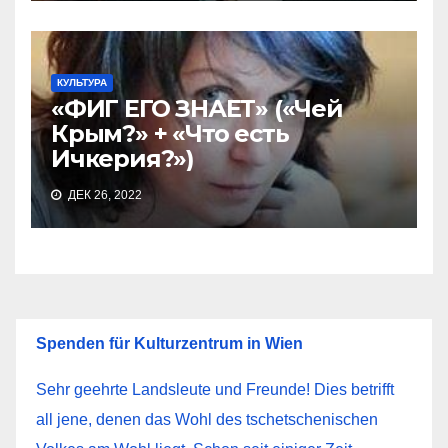
КУЛЬТУРА
«ФИГ ЕГО ЗНАЕТ» («Чей
Крым?» + «Что есть
Ичкерия?»)
ДЕК 26, 2022
Spenden für Kulturzentrum in Wien
Sehr geehrte Landsleute und Freunde! Dies betrifft
all jene, denen das Wohl des tschetschenischen