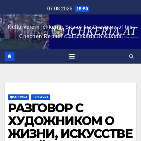
Перейти
07.08.2026
15:50
к
содержимому
Kulturverein Ichkeria: Site of the Diaspora of the
Chechen Republic of Ichkeria in Austria
ДИАСПОРА
КУЛЬТУРА
РАЗГОВОР С
ХУДОЖНИКОМ О
ЖИЗНИ, ИСКУССТВЕ