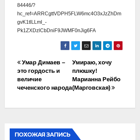
84446/?
hc_ref=ARRCgttVDPH5FLW6mc4O3xJzZhDm
gvK1tlLLml_-
Pk1ZXDzlCbDniF9JWMF0nJig6FA
Навигация
Умар Димаев –
Умираю, хочу
это гордость и
плюшку!
по
величие
Марианна Рейбо
записям
чеченского народа
(Марговская)
ПОХОЖАЯ ЗАПИСЬ