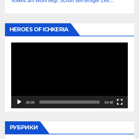
Volkes am Wohl liegt. Schon seit einiger Zeit…
HEROES OF ICHKERIA
Видеоплеер
00:00
04:48
РУБРИКИ