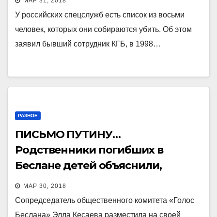
МАР 31, 2018
У российских спецслужб есть список из восьми
человек, которых они собираются убить. Об этом
заявил бывший сотрудник КГБ, в 1998…
РАЗНОЕ
ПИСЬМО ПУТИНУ…
Родственники погибших в
Беслане детей объяснили,
почему 18 марта произошел
МАР 30, 2018
очередной «захват власти»
Сопредседатель общественного комитета «Голос
Беслана» Элла Кесаева разместила на своей