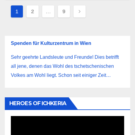
Пагинация
1
2
…
9
записей
Spenden für Kulturzentrum in Wien
Sehr geehrte Landsleute und Freunde! Dies betrifft
all jene, denen das Wohl des tschetschenischen
Volkes am Wohl liegt. Schon seit einiger Zeit…
HEROES OF ICHKERIA
Видеоплеер