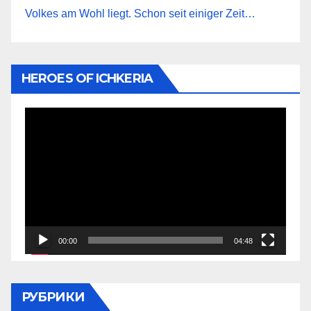
Volkes am Wohl liegt. Schon seit einiger Zeit…
HEROES OF ICHKERIA
Видеоплеер
00:00
04:48
РУБРИКИ