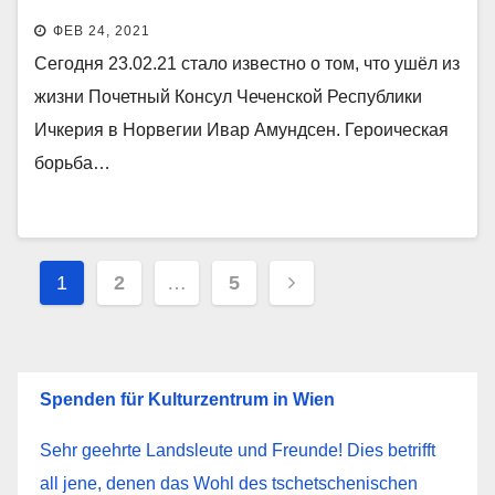
ИЧКЕРИЯ
ФЕВ 24, 2021
Сегодня 23.02.21 стало известно о том, что ушёл из
жизни Почетный Консул Чеченской Республики
Ичкерия в Норвегии Ивар Амундсен. Героическая
борьба…
Пагинация
1
2
…
5
записей
Spenden für Kulturzentrum in Wien
Sehr geehrte Landsleute und Freunde! Dies betrifft
all jene, denen das Wohl des tschetschenischen