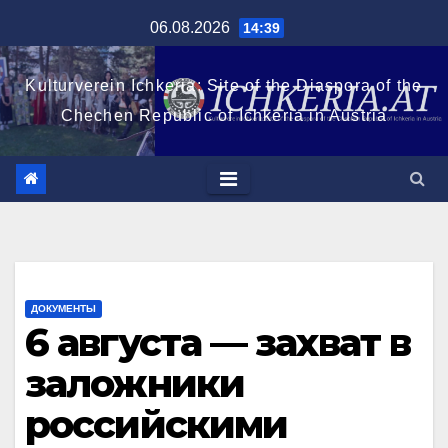
Перейти
06.08.2026
14:39
к
содержимому
Kulturverein Ichkeria: Site of the Diaspora of the
Chechen Republic of Ichkeria in Austria
ДОКУМЕНТЫ
6 августа — захват в
заложники
российскими