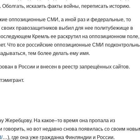
 Оболгать, исказить факты войны, переписать историю.
ские оппозиционные СМИ, а иной раз и федеральные, то
ез своих правозащитников выбил для нее политубежище в
 последующем Кремль ее раскрутил на оппозиционном поле,
 нет. Что все российские оппозиционные СМИ подконтрольн
ладываться, тем более делать ему имя.
ван в России и внесен в реестр запрещённых сайтов.
тэмигрант.
ину Жеребцову. На какое–то время она пропала из
 говорить, но вот недавно снова появилась со своим новы
d/
…), где она уже гражданка Финляндии и России.