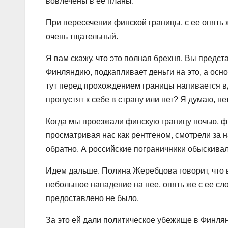
вовлечены в ее планы.
При пересечении финской границы, с ее опять 
очень тщательный.
Я вам скажу, что это полная брехня. Вы предс
Финляндию, подкапливает деньги на это, а осно
тут перед прохождением границы напивается в
пропустят к себе в страну или нет? Я думаю, нет
Когда мы проезжали финскую границу ночью, ф
просматривая нас как рентгеном, смотрели за 
обратно. А российские пограничники обыскива
Идем дальше. Полина Жеребцова говорит, что в
небольшое нападение на нее, опять же с ее слов
предоставлено не было.
За это ей дали политическое убежище в Финля