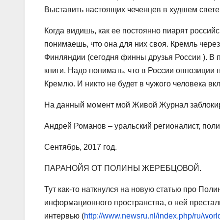
Выставить настоящих чеченцев в худшем свете.
Когда видишь, как ее постоянно пиарят россий
понимаешь, что она для них своя. Кремль чер
Финляндии (сегодня финны друзья России ). В
книги. Надо понимать, что в России оппозиции
Кремлю. И никто не будет в чужого человека вк
На данный момент мой Живой Журнал заблокиро
Андрей Романов – уральский регионалист, поли
Сентябрь, 2017 год.
ПАРАНОЙЯ ОТ ПОЛИНЫ ЖЕРЕБЦОВОЙ.
Тут как-то наткнулся на новую статью про Пол
информационного пространства, о ней престали
интервью (
http://www.newsru.nl/index.php/ru/worl