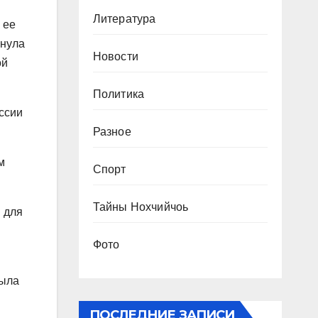
Литература
 ее
инула
Новости
ой
Политика
оссии
Разное
м
Спорт
Тайны Нохчийчоь
н для
Фото
была
ПОСЛЕДНИЕ ЗАПИСИ