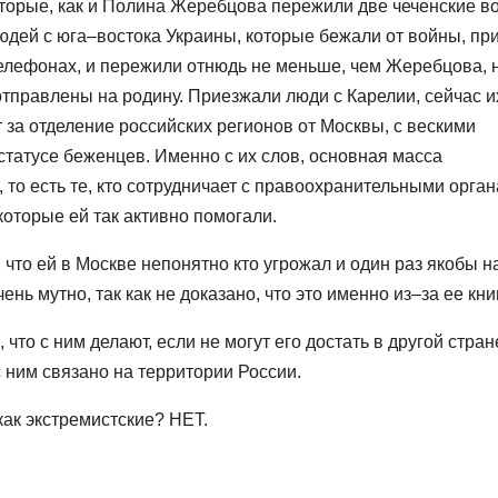
оторые, как и Полина Жеребцова пережили две чеченские в
людей с юга–востока Украины, которые бежали от войны, пр
телефонах, и пережили отнюдь не меньше, чем Жеребцова, 
тправлены на родину. Приезжали люди с Карелии, сейчас и
 за отделение российских регионов от Москвы, с вескими
 статусе беженцев. Именно с их слов, основная масса
то есть те, кто сотрудничает с правоохранительными орга
которые ей так активно помогали.
о, что ей в Москве непонятно кто угрожал и один раз якобы н
ь мутно, так как не доказано, что это именно из–за ее кни
что с ним делают, если не могут его достать в другой стран
с ним связано на территории России.
ак экстремистские? НЕТ.