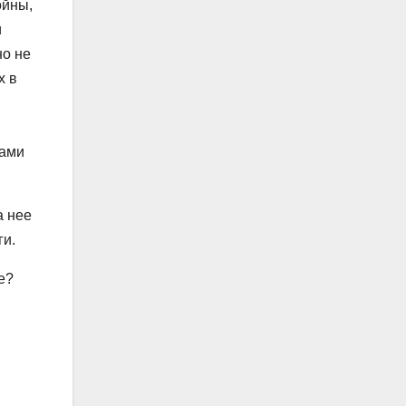
ойны,
и
но не
х в
нами
а нее
ги.
е?