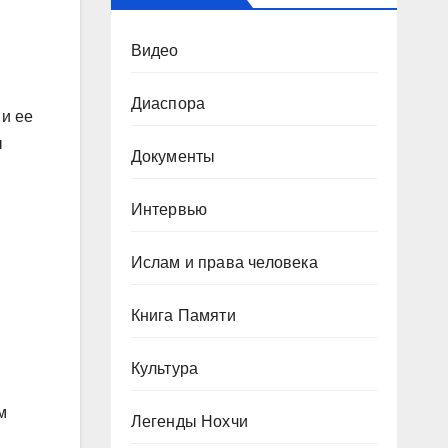
Видео
Диаспора
 и ее
ы
Документы
Интервью
Ислам и права человека
Книга Памяти
Культура
м
Легенды Нохчи