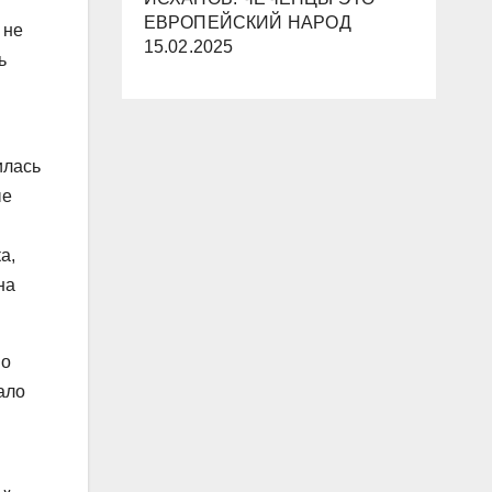
ЕВРОПЕЙСКИЙ НАРОД
 не
15.02.2025
ь
илась
ые
а,
на
по
ало