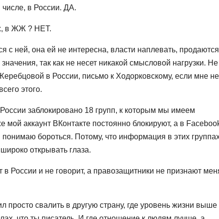
 числе, в России. ДА.
, в ЖЖ ? НЕТ.
ся с ней, она ей не интересна, власти наплевать, продаются
го значения, так как не несет никакой смысловой нагрузки. Не
еребцовой в России, письмо к Ходорковскому, если мне не
всего этого.
 России заблокировано 18 групп, к которым мы имеем
е мой аккаунт ВКонтакте постоянно блокируют, а в Faceboo
я понимаю бороться. Потому, что информация в этих группа
 широко открывать глаза.
 в России и не говорит, а правозащитники не признают меня
ил просто свалить в другую страну, где уровень жизни выше 
лах, что ты писатель. И где отношение к людям лучше, а