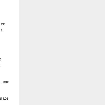
 ее
 в
k
х
, как
и где