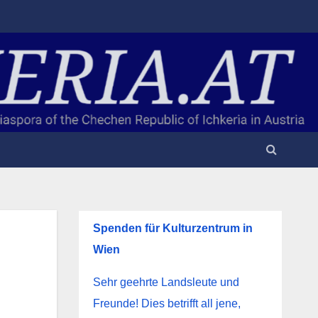
Spenden für Kulturzentrum in
Wien
Sehr geehrte Landsleute und
Freunde! Dies betrifft all jene,