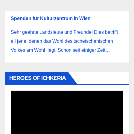
Spenden für Kulturzentrum in Wien
Sehr geehrte Landsleute und Freunde! Dies betrifft
all jene, denen das Wohl des tschetschenischen
Volkes am Wohl liegt. Schon seit einiger Zeit…
HEROES OF ICHKERIA
Видеоплеер