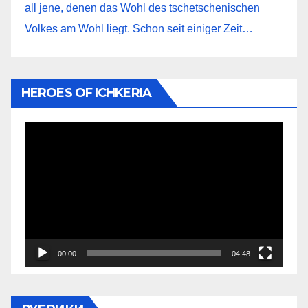
all jene, denen das Wohl des tschetschenischen
Volkes am Wohl liegt. Schon seit einiger Zeit…
HEROES OF ICHKERIA
Видеоплеер
00:00
04:48