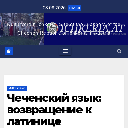
Перейти
08.08.2026
06:30
к
содержимому
Kulturverein Ichkeria: Site of the Diaspora of the
Chechen Republic of Ichkeria in Austria
ИНТЕРВЬЮ
Чеченский язык:
возвращение к
латинице