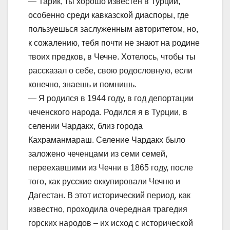
— Тарик, ты хорошо известен в Турции,
особенно среди кавказской диаспоры, где
пользуешься заслуженным авторитетом, но,
к сожалению, тебя почти не знают на родине
твоих предков, в Чечне. Хотелось, чтобы ты
рассказал о себе, свою родословную, если
конечно, знаешь и помнишь.
— Я родился в 1944 году, в год депортации
чеченского народа. Родился я в Турции, в
селении Чардакх, близ города
Кахраманмараш. Селение Чардакх было
заложено чеченцами из семи семей,
переехавшими из Чечни в 1865 году, после
того, как русские оккупировали Чечню и
Дагестан. В этот исторический период, как
известно, проходила очередная трагедия
горских народов – их исход с исторической