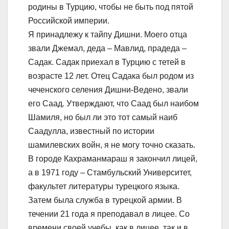
родины в Турцию, чтобы не быть под пятой
Российской империи.
Я принадлежу к тайпу Дишни. Моего отца
звали Джемал, деда – Мавлид, прадеда –
Садак. Садак приехал в Турцию с тетей в
возрасте 12 лет. Отец Садака был родом из
чеченского селения Дишни-Ведено, звали
его Саад. Утверждают, что Саад был наибом
Шамиля, но был ли это тот самый наиб
Саадулла, известный по истории
шамилевских войн, я не могу точно сказать.
В городе Кахраманмараш я закончил лицей,
а в 1971 году – Стамбульский Университет,
факультет литературы турецкого языка.
Затем была служба в турецкой армии. В
течении 21 года я преподавал в лицее. Со
времени своей учебы, как в лицее, так и в