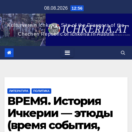
Перейти
08.08.2026
12:56
к
содержимому
Kulturverein Ichkeria: Site of the Diaspora of the
Chechen Republic of Ichkeria in Austria
ЛИТЕРАТУРА
ПОЛИТИКА
ВРЕМЯ. История
Ичкерии — этюды
(время события,