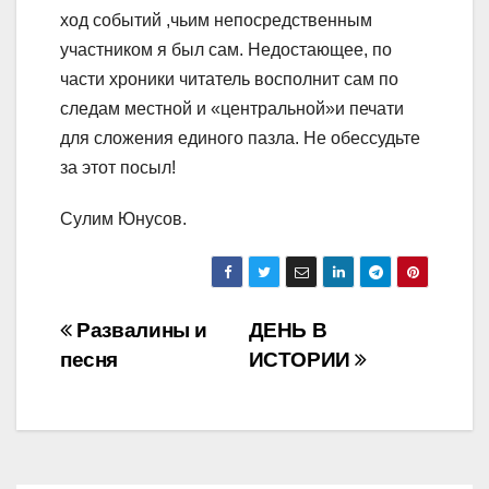
ход событий ,чьим непосредственным
участником я был сам. Недостающее, по
части хроники читатель восполнит сам по
следам местной и «центральной»и печати
для сложения единого пазла. Не обессудьте
за этот посыл!
Сулим Юнусов.
Навигация
Развалины и
ДЕНЬ В
песня
ИСТОРИИ
по
записям