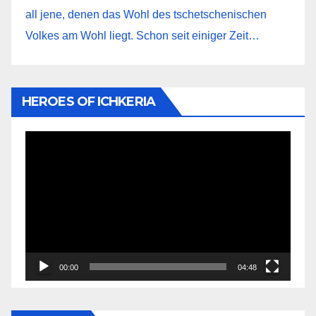
all jene, denen das Wohl des tschetschenischen
Volkes am Wohl liegt. Schon seit einiger Zeit…
HEROES OF ICHKERIA
Видеоплеер
00:00
04:48