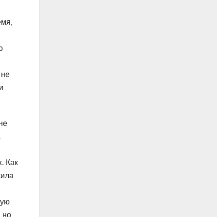
емя,
о
 не
и
не
а
. Как
сила
ную
 но