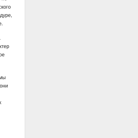
ского
дуре,
е.
.
ктер
ое
 мы
 они
к