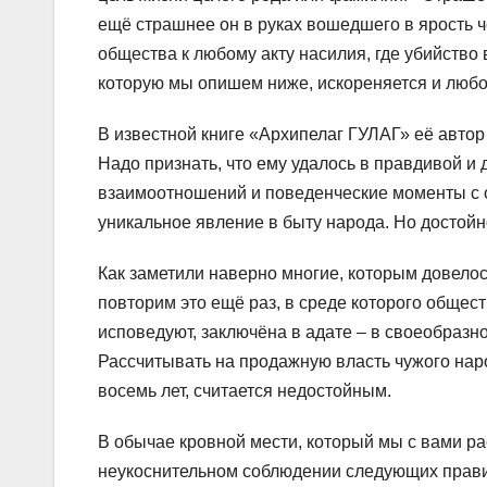
ещё страшнее он в руках вошедшего в ярость ч
общества к любому акту насилия, где убийство
которую мы опишем ниже, искореняется и любо
В известной книге «Архипелаг ГУЛАГ» её автор
Надо признать, что ему удалось в правдивой и
взаимоотношений и поведенческие моменты с о
уникальное явление в быту народа. Но достойно
Как заметили наверно многие, которым довелось
повторим это ещё раз, в среде которого общес
исповедуют, заключёна в адате – в своеобразно
Рассчитывать на продажную власть чужого наро
восемь лет, считается недостойным.
В обычае кровной мести, который мы с вами р
неукоснительном соблюдении следующих правил