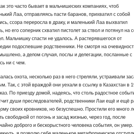
к это часто бывает в мальчишеских компаниях, чтоб
ький Лаа, отправляясь пасти баранов, прихватил с собой
ись, ссора переросла в драку, и маленький Лаа выхватил
ь, но его соперник схватил пистолет за ствол и потянул на с
л. Мальчишку спасти не удалось. А растерявшегося от
гедии подоспевшие родственники. Не смотря на очевидност
умышлено, а делом случая, послы и делегации, посланные с
ь ни с чем.
лась охота, несколько раз в него стреляли, устраивали за
. Так, с этой враждой они уехали в ссылку в Казахстан в 1
каз. По приезду домой, надеясь, что столь радостное событ
гчит души преследователей, родственники Лаи ещё и ещё р
му своих кровников, но безуспешно. Простили его много л
 свободной от погонь и засад жизнью, через год, после
чайно доброго и бескорыстного человека события, он умер.
икнуть, я позволю себе маленькое метафорическое отступ