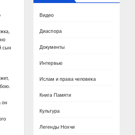
Видео
о
Диаспора
жка,
дно
Документы
й сын
Интервью
жет,
Ислам и права человека
обою.
Книга Памяти
 он
Культура
ого
Легенды Нохчи