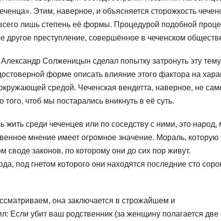
еченца». Этим, наверное, и объясняется сторожкость чечен
 всего лишь степень её формы. Процедурой подобной проце
е другое преступление, совершённое в чеченском обществ
 Александр Солженицын сделал попытку затронуть эту тему
 достоверной форме описать влияние этого фактора на хара
кружающей средой. Чеченская вендетта, наверное, не сам
 того, чтоб мы постарались вникнуть в её суть.
 жить среди чеченцев или по соседству с ними, это народ,
твенное мнение имеет огромное значение. Мораль, которую
м своде законов, по которому они до сих пор живут.
да, под гнетом которого они находятся последние сто соро
ассматриваем, она заключается в строжайшем и
: Если убит ваш родственник (за женщину полагается две