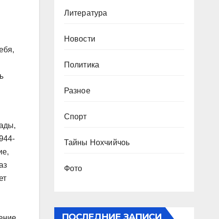
Литература
Новости
ебя,
Политика
ь
Разное
Спорт
сады,
944-
Тайны Нохчийчоь
ие,
аз
Фото
ет
ПОСЛЕДНИЕ ЗАПИСИ
ление