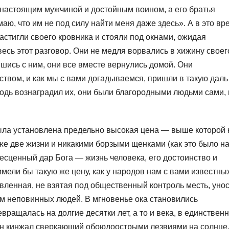
л настоящим мужчиной и достойным воином, а его братья
ю, что им не под силу найти меня даже здесь». А в это вр
астигли своего кровника и стояли под окнами, ожидая
есь этот разговор. Они не медля ворвались в хижину своег
вшись с ним, они все вместе вернулись домой. Они
твом, и как мы с вами догадываемся, пришли в такую даль
сподь вознаградил их, они были благородными людьми сами, 
была установлена предельно высокая цена — выше которой 
же две жизни и никакими борзыми щенками (как это было н
бесценный дар Бога — жизнь человека, его достоинство и
мели бы такую же цену, как у народов нам с вами известных
вленная, не взятая под общественный контроль месть, уно
чём неповинных людей. В мгновенье ока становились
ращалась на долгие десятки лет, а то и века, в единствен
ен кинжал сверкающий обоюдоострыми лезвиями на солнце,