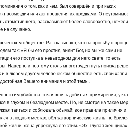
оминания о том, как и кем, был совершён и при каких
акт возмездия или акт прощения их предками. О неутомимос
сть отомстившего, рассказывают более словоохотно, нежели
е не случайно.
чеченском обществе. Рассказывают, что на просьбу о прощ
ям так: «Я бы его простил, видит Бог, но вы же сами не
тации его поступка в невыгодном для него свете, то есть
ы. Наверно и поэтому столь многотруден путь поиска реше
ак и в любом другом человеческом обществе есть свои хэппи
, достойная Вашего внимания и этой темы.
ённого им убийства, отчаявшись добиться примирения, уеха
ся в глухом и безлюдном месте. Но, не смотря на такие ме
лжал таиться и соблюдать обычай; все правила приличия и
ялся в людных местах, вёл затворническую жизнь, не брился
акой жизни, жена упрекнула его этим. «Эх, глупая женщина»