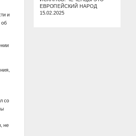
ЕВРОПЕЙСКИЙ НАРОД
15.02.2025
ти и
 об
ении
ния,
л со
ры
, не