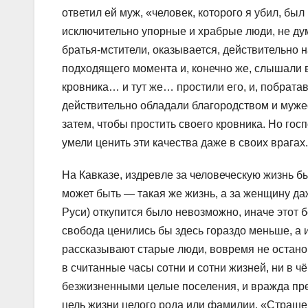
ответил ей муж, «человек, которого я убил, бы
исключительно упорные и храбрые люди, не дума
братья-мстители, оказывается, действительно н
подходящего момента и, конечно же, слышали в
кровника… и тут же… простили его, и, побрата
действительно обладали благородством и мужес
затем, чтобы простить своего кровника. Но го
умели ценить эти качества даже в своих врагах.
На Кавказе, издревле за человеческую жизнь 
может быть — такая же жизнь, а за женщину да
Руси) откупится было невозможно, иначе этот 
свобода ценились бы здесь гораздо меньше, а и
рассказывают старые люди, вовремя не остано
в считанные часы сотни и сотни жизней, ни в 
безжизненными целые поселения, и вражда прев
цель жизни целого рода или фамилии. «Страш