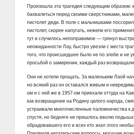
Произошла эта трагедия следующим образом: ка
бахвалиться перед своими сверстниками, мален
пистолет дяди. В поле с мальчишками поссорил
пистолет, скорее напугать, нежели его применит
тут и случилось непоправимое — грянул выстре
неожиданности Лау, быстро увезли с места тра
того, что происшедшее было не по злобе и не 
просьбой о замирении, каждый раз возвращалис
Они не хотели прощать. За маленьким Лаой нача
но всякий раз он оставался живым и невредимым
ом и с ней же в 1957-ом приехали оттуда на Кав
как возвращение на Родину целого народа, смя
устраивали многочисленные паломничества к до
спустя, но бедняге не пришлось вволю подышать
обрадовавшего его и всех кто знал этого необы
Предвидя читательские вопросы, могущие возн