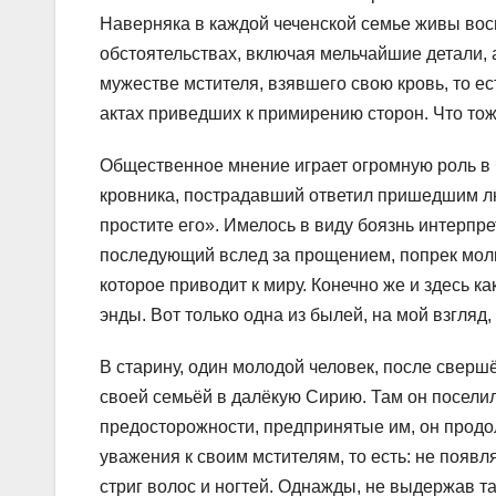
Наверняка в каждой чеченской семье живы восп
обстоятельствах, включая мельчайшие детали, 
мужестве мстителя, взявшего свою кровь, то е
актах приведших к примирению сторон. Что тож
Общественное мнение играет огромную роль в 
кровника, пострадавший ответил пришедшим люд
простите его». Имелось в виду боязнь интерпре
последующий вслед за прощением, попрек молв
которое приводит к миру. Конечно же и здесь к
энды. Вот только одна из былей, на мой взгляд
В старину, один молодой человек, после сверш
своей семьёй в далёкую Сирию. Там он поселил
предосторожности, предпринятые им, он продо
уважения к своим мстителям, то есть: не появл
стриг волос и ногтей. Однажды, не выдержав т