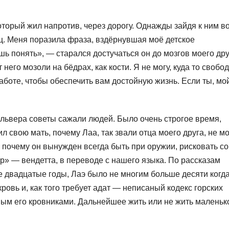
оторый жил напротив, через дорогу. Однажды зайдя к ним в
ец. Меня поразила фраза, вздёрнувшая моё детское
ь понять», — старался достучаться он до мозгов моего дру
 него мозоли на бёдрах, как кости. Я не могу, куда то свобо
аботе, чтобы обеспечить вам достойную жизнь. Если ты, мо
вольвера советы сажали людей. Было очень строгое время,
 свою мать, почему Лаа, так звали отца моего друга, не мо
и почему он вынужден всегда быть при оружии, рисковать с
ир» — вендетта, в переводе с нашего языка. По рассказам
е двадцатые годы, Лаэ было не многим больше десяти когда
ровь и, как того требует адат — неписаный кодекс горских
ым его кровниками. Дальнейшее жить или не жить маленьк