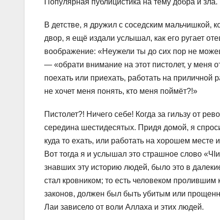
Популярная публицистика на тему добра и зла.
В детстве, я дружил с соседским мальчишкой, к
двор, я ещё издали услышал, как его ругает от
воображение: «Неужели ты до сих пор не можеш
— «обрати внимание на этот пистолет, у меня от
поехать или приехать, работать на приличной р
не хочет меня понять, кто меня поймёт?!»
Пистолет?! Ничего себе! Когда за гильзу от ре
середина шестидесятых. Придя домой, я спросил
куда то ехать, или работать на хорошем месте 
Вот тогда я и услышал это страшное слово «ЧI
знавших эту историю людей, было это в далеки
стал кровником; то есть человеком пролившим к
законов, должен был быть убитым или прощенн
Лаи зависело от воли Аллаха и этих людей.