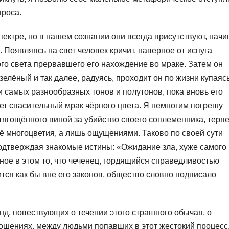
проса.
спектре, но в нашем сознании они всегда присутствуют, начи
. Появляясь на свет человек кричит, наверное от испуга
го света прервавшего его нахождение во мраке. Затем он
зелёный и так далее, радуясь, проходит он по жизни купаясь
самых разнообразных тонов и полутонов, пока вновь его
ет спасительный мрак чёрного цвета. Я немногим погрешу
отягощённого виной за убийство своего соплеменника, теряе
её многоцветия, а лишь ощущениями. Таково по своей сути
подтверждая знакомые истины: «Ожидание зла, хуже самого 
ное в этом то, что чеченец, гордящийся справедливостью
тся как бы вне его законов, общество словно подписало
енд, повествующих о течении этого страшного обычая, о
ошениях, между людьми попавших в этот жестокий процесс