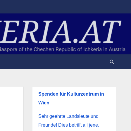
Spenden für Kulturzentrum in
Wien
Sehr geehrte Landsleute und
Freunde! Dies betrifft all jene,