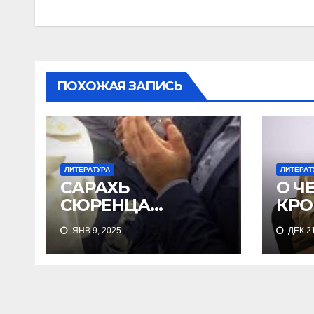
по
записям
ПОХОЖАЯ ЗАПИСЬ
ЛИТЕРАТУРА
ЛИТЕРАТ
САРАХЬ
О Ч
СЮРЕНЦА…
КРО
ЯНВ 9, 2025
ДЕК 21