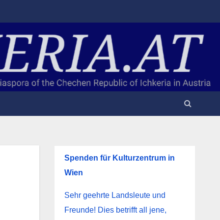
Spenden für Kulturzentrum in
Wien
Sehr geehrte Landsleute und
Freunde! Dies betrifft all jene,