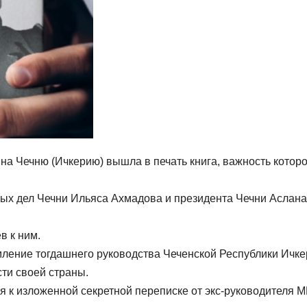
на Чечню (Ичкерию) вышла в печать книга, важность котор
ых дел Чечни Ильяса Ахмадова и президента Чечни Аслана
в к ним.
мление тогдашнего руководства Чеченской Республики Ичке
ти своей страны.
я к изложенной секретной переписке от экс-руководителя 