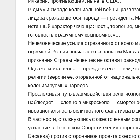
Ичкерии, проживающем, ныне, в США…
В дыму и смраде колониальной войны, развяза
лидера сражающегося народа — президента М
истинный характер чеченца: честь, терпение, 
готовность к разумному компромисcу…
Нечеловеческие усилия отрезанного от всего 
огромной России впечатляют, а попытки Масха
признания Страны Чеченцев не оставят равн
Однако, книга ценна — прежде всего — тем, ч
религии (версии её, оторванной от национальн
колонизируемых народов.
Прослеживая путь взаимодействия религиозного
наблюдает — словно в микроскопе — смертон
иррациональность религиозного фанатизма в д
В частности, столкнувшись с ожесточенным соп
усиление в Чеченском Сопротивлении сторонник
Басаева) против сторонников проекта светског