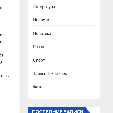
Литература
оне
Новости
Политика
тив
о
Разное
ра
Спорт
ия
Тайны Нохчийчоь
атель
Фото
ПОСЛЕДНИЕ ЗАПИСИ