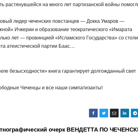
ть растянувшейся на много лет партизанской войны помогл
 новый лидер чеченских повстанцев — Докка Умаров —
жной» Ичкерии и образование теократического «Имарата
олько лет — провинцией «Исламского Государства» со стол
нта атеистической партии Баас…
ннеле безысходности» книга гарантирует долгожданный свет
ободные Чеченцы и все наши симпатизанты!
тнографический очерк ВЕНДЕТТА ПО ЧЕЧЕНС