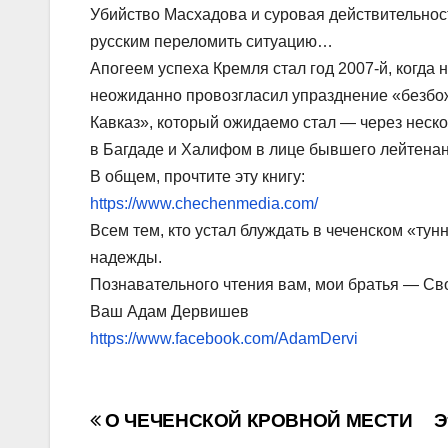
Убийство Масхадова и суровая действительнос
русским переломить ситуацию…
Апогеем успеха Кремля стал год 2007-й, когда
неожиданно провозгласил упразднение «безбо
Кавказ», который ожидаемо стал — через неск
в Багдаде и Халифом в лице бывшего лейтена
В общем, прочтите эту книгу:
https://www.chechenmedia.com/
Всем тем, кто устал блуждать в чеченском «ту
надежды.
Познавательного чтения вам, мои братья — Св
Ваш Адам Дервишев
https://www.facebook.com/AdamDervi
Навигация
О ЧЕЧЕНСКОЙ КРОВНОЙ МЕСТИ
Э