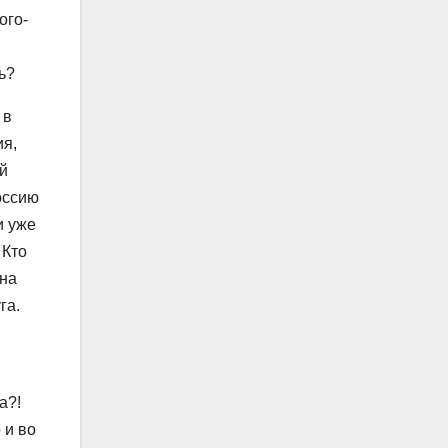
ого-
ь?
 в
ия,
й
оссию
и уже
 Кто
дна
га.
а?!
 и во