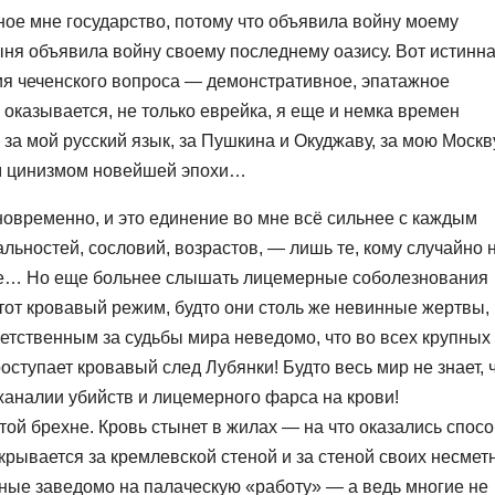
ое мне государство, потому что объявила войну моему
ня объявила войну своему последнему оазису. Вот истинн
я чеченского вопроса — демонстративное, эпатажное
 оказывается, не только еврейка, я еще и немка времен
за мой русский язык, за Пушкина и Окуджаву, за мою Москв
м цинизмом новейшей эпохи…
дновременно, и это единение во мне всё сильнее с каждым
альностей, сословий, возрастов, — лишь те, кому случайно 
очке… Но еще больнее слышать лицемерные соболезнования
тот кровавый режим, будто они столь же невинные жертвы, 
етственным за судьбы мира неведомо, что во всех крупных
роступает кровавый след Лубянки! Будто весь мир не знает, 
ханалии убийств и лицемерного фарса на крови!
ой брехне. Кровь стынет в жилах — на что оказались спос
крывается за кремлевской стеной и за стеной своих несмет
ные заведомо на палаческую «работу» — а ведь многие не