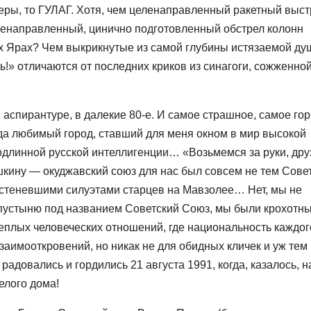
еры, то ГУЛАГ. Хотя, чем целенаправленный ракетный выст
ленаправленный, цинично подготовленный обстрел колонн
х Ярах? Чем выкрикнутые из самой глубины истязаемой ду
ь!» отличаются от последних криков из синагоги, сожженно
 аспирантуре, в далекие 80-е. И самое страшное, самое го
гда любимый город, ставший для меня окном в мир высокой
подлинной русской интеллигенции… «Возьмемся за руки, дру
шкину — окуджавский союз для нас был совсем не тем Сове
остеневшими силуэтами старцев на Мавзолее… Нет, мы не
пустыню под названием Советский Союз, мы были крохотн
еплых человеческих отношений, где национальность каждог
заимооткровений, но никак не для обидных кличек и уж тем
 радовались и гордились 21 августа 1991, когда, казалось, 
елого дома!