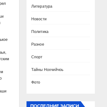
рел
Литература
ши
Новости
й
Политика
рькое
Разное
зья,
Спорт
тским
Тайны Нохчийчоь
ым
о
Фото
наши
ПОСЛЕДНИЕ ЗАПИСИ