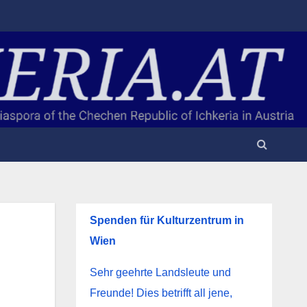
Spenden für Kulturzentrum in
Wien
Sehr geehrte Landsleute und
Freunde! Dies betrifft all jene,