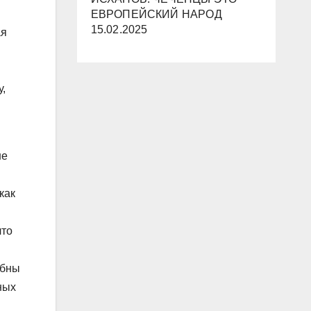
ЕВРОПЕЙСКИЙ НАРОД
15.02.2025
ая
у,
не
как
что
обны
ных