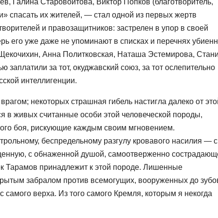
в, Галина Старовойтова, Виктор Попков (благотворитель,
и» спасать их жителей, — стал одной из первых жертв
ворителей и правозащитников: застрелен в упор в своей
ерь его уже даже не упоминают в списках и перечнях убиен
Щекочихин, Анна Политковская, Наташа Эстемирова, Стан
 заплатили за тот, окуджавский союз, за тот ослепительно
усской интеллигенции.
 врагом; некоторых страшная гибель настигла далеко от это
я в живых считанные особи этой человеческой породы,
ого боя, рискующие каждым своим мгновением.
трольному, беспредельному разгулу кровавого насилия — 
ищенную, с обнаженной душой, самоотверженно сострадающ
бек Тарамов принадлежит к этой породе. Лишенные
ткрытым забралом против всемогущих, вооруженных до зубо
 с самого верха. Из того самого Кремля, которым я некогда