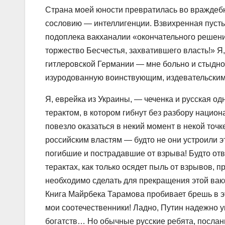
Страна моей юности превратилась во враждебн
сословию — интеллигенции. Взвихренная пусты
подоплека вакханалии «окончательного решени
торжество Бесчестья, захватившего власть!» Я,
гитлеровской Германии — мне больно и стыдно 
изуродованную воинствующим, издевательски
Я, еврейка из Украины, — чеченка и русская о
терактом, в котором гибнут без разбору национ
повезло оказаться в некий момент в некой т
российским властям — будто не они устроили э
погибшие и пострадавшие от взрыва! Будто отв
терактах, как только осядет пыль от взрывов, п
необходимо сделать для прекращения этой вак
Книга Майрбека Тарамова пробивает брешь в эт
мои соотечественники! Ладно, Путин надежно у
богатств… Но обычные русские ребята, послан