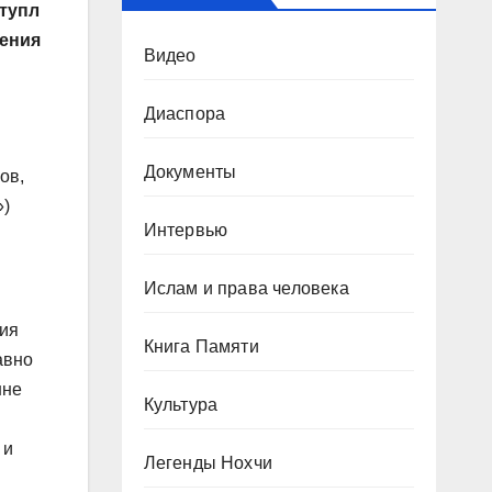
тупл
ения
Видео
Диаспора
Документы
ов,
»)
Интервью
Ислам и права человека
ния
Книга Памяти
авно
нне
Культура
 и
Легенды Нохчи