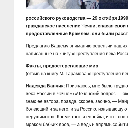
российского руководства — 29 октября 1999
гражданское население Чечни, спасая сво
предоставленные Кремлем, они были расст
Предлагаю Вашему вниманию рецензии наших д
написанные на книгу «Преступления века Росс
Факты, предостерегающие мир
(отзыв на книгу М. Тарамова «Преступления ве
Надежда Банчик:
Признаюсь, мне было трудно 
века России в Чечне» («Чеченский вопрос — ок
знаю ее автора, правда, скорее, заочно, — Ма
болеющий и за него, и за Россию, изнывающую 
нерушимого». Кроме того, я еврейка, и от сло
мраком бабьих яров, — а ведь и впрямь событи