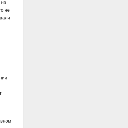
 на
то не
овали
ании
т
овном