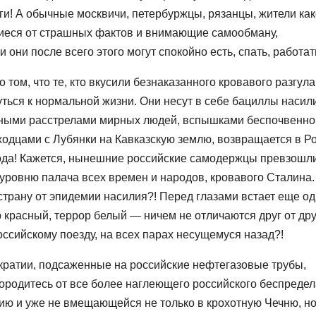
и! А обычные москвичи, петербуржцы, рязанцы, жители как
щиеся от страшных фактов и внимающие самообману,
они после всего этого могут спокойно есть, спать, работат
том, что те, кто вкусили безнаказанного кровавого разгула
уться к нормальной жизни. Они несут в себе бациллы насил
нными расстрелами мирных людей, вспышками беспочвенно
одцами с Лубянки на Кавказскую землю, возвращается в Р
рода! Кажется, нынешние российские самодержцы превзошл
уровню палача всех времен и народов, кровавого Сталина.
страну от эпидемии насилия?! Перед глазами встает еще о
 красный, террор белый — ничем не отличаются друг от дру
оссийскому поезду, на всех парах несущемуся назад?!
кратии, подсаженные на российские нефтегазовые трубы,
ородитесь от все более наглеющего российского беспредел
ию и уже не вмещающейся не только в крохотную Чечню, но