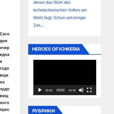
denen das Wohl des
tschetschenischen Volkes am
Wohl liegt. Schon seit einiger
Zeit…
Сего
дня
очер
HEROES OF ICHKERIA
една
я
Видеоплеер
годо
вщи
на
чудо
00:00
04:48
вищ
ного
прес
РУБРИКИ