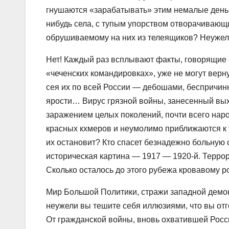
гнушаются «зарабатывать» этим немалые деньг
нибудь села, с тупым упорством отворачиваю
обрушиваемому на них из телеящиков? Неужели 
Нет! Каждый раз всплывают факты, говорящие о 
«чеченских командировках», уже не могут верн
сея их по всей России — дебошами, беспричи
ярости… Вирус грязной войны, занесенный вых
заражением целых поколений, почти всего на
красных кхмеров и неумолимо приближаются к 
их остановит? Кто спасет безнадежно больную 
историческая картина — 1917 — 1920-й. Террор
Сколько осталось до этого рубежа кровавому р
Мир Большой Политики, стражи западной демо
неужели вы тешите себя иллюзиями, что вы отг
От гражданской войны, вновь охватившей Росс