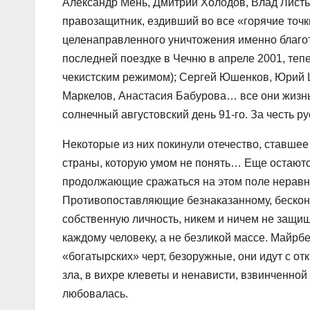
Александр Мень, Дмитрий Холодов, Влад Листье
правозащитник, ездивший во все «горячие точк
целенаправленного уничтожения именно благот
последней поездке в Чечню в апреле 2001, теп
чекистским режимом); Сергей Юшенков, Юрий 
Маркелов, Анастасия Бабурова… все они жизнью
солнечный августовский день 91-го. За честь р
Некоторые из них покинули отечество, ставшее
страны, которую умом не понять… Еще остаютс
продолжающие сражаться на этом поле неравн
Противопоставляющие безнаказанному, бескон
собственную личность, никем и ничем не защ
каждому человеку, а не безликой массе. Майр
«богатырских» черт, безоружные, они идут с о
зла, в вихре клеветы и ненависти, взвинченной
любовалась.