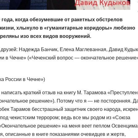
 года, когда обезумевшие от ракетных обстрелов
и жизни, хлынуло в «гуманитарные коридоры» любезно
реляны изо всех видов вооружений.
рузей: Надежда Банчик, Елена Маглеванная, Давид Кудык
ии в Чечне» («Чеченский вопрос — окончательное решение
ка России в Чечне»)
написать краткий отзыв на книгу М. Тарамова «Преступле
ончательное решение»). Потому что я — не посторонняя. Д
йрбек Тарамов бесстрашный защитник своего народа, искре
под чекистским террором; ведь все мы родом из «Союза
в «Окончательное решение» на меня веет пеплом Освенцима
я, описанные в книге показаниями очевидцев и жертв,