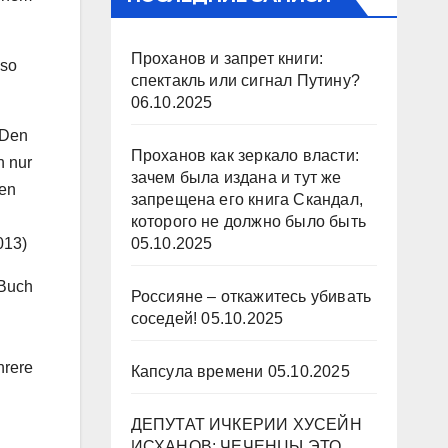
Проханов и запрет книги:
 so
спектакль или сигнал Путину?
06.10.2025
 Den
Проханов как зеркало власти:
n nur
зачем была издана и тут же
ren
запрещена его книга Скандал,
которого не должно было быть
05.10.2025
013)
 Buch
Россияне – откажитесь убивать
соседей!
05.10.2025
hrere
Капсула времени
05.10.2025
ДЕПУТАТ ИЧКЕРИИ ХУСЕЙН
ИСХАНОВ: ЧЕЧЕНЦЫ ЭТО