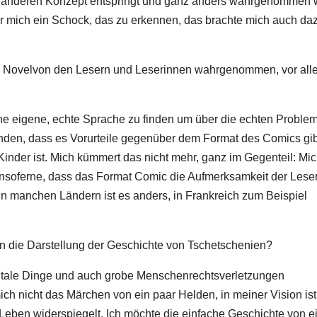
nz anderen Konzept entspringt und ganz anders wahrgenommen w
ür mich ein Schock, das zu erkennen, das brachte mich auch da
c Novelvon den Lesern und Leserinnen wahrgenommen, vor all
eine eigene, echte Sprache zu finden um über die echten Proble
unden, dass es Vorurteile gegenüber dem Format des Comics gib
inder ist. Mich kümmert das nicht mehr, ganz im Gegenteil: Mi
insoferne, dass das Format Comic die Aufmerksamkeit der Lese
In manchen Ländern ist es anders, in Frankreich zum Beispiel
n die Darstellung der Geschichte von Tschetschenien?
rutale Dinge und auch grobe Menschenrechtsverletzungen
ich nicht das Märchen von ein paar Helden, in meiner Vision ist
Leben widerspiegelt. Ich möchte die einfache Geschichte von 