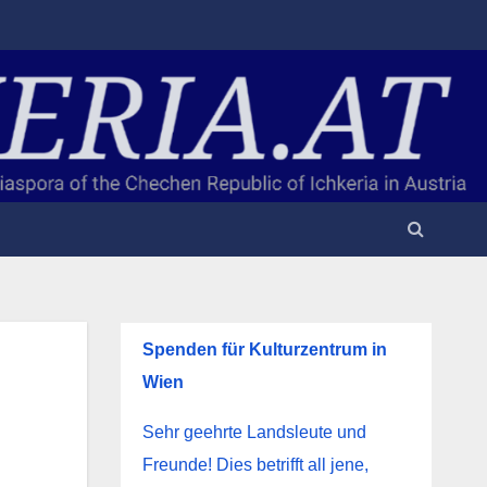
Spenden für Kulturzentrum in
Wien
Sehr geehrte Landsleute und
Freunde! Dies betrifft all jene,