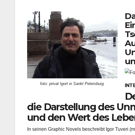
Da
Ei
Ts
Au
Un
un
foto: privat Igort in Sankt Petersburg.
INTE
De
die Darstellung des Un
und den Wert des Lebe
In seinen Graphic Novels beschreibt Igor Tuveri (