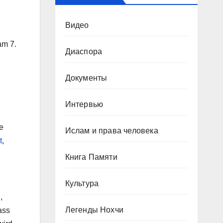
Видео
am 7.
Диаспора
Документы
Интервью
ie
Ислам и права человека
t
,
Книга Памяти
Культура
,
Легенды Нохчи
ass