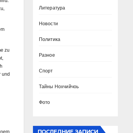
ird.
Литература
zu,
Новости
em
Политика
me zu
Разное
t,
ch
Спорт
r und
Тайны Нохчийчоь
Фото
ПОСЛЕДНИЕ ЗАПИСИ
einem