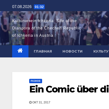
Перейти
07.08.2026
01:32
к
содержимому
Kulturverein Ichkeria: Site of the
Diaspora of the Chechen Republic
of Ichkeria in Austria
ГЛАВНАЯ
НОВОСТИ
КУЛЬТУ
РАЗНОЕ
Ein Comic über d
ОКТ 31, 2017