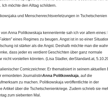
 Ich möchte den Alltag schildern.
itkowsjaka und Menschenrechtsverletzungen in Tschetschenien
 von Anna Politkowskaja kennenlernte sah ich vor allem eines:
 “Fakten” eines Regimes zu beugen. Angst ist in so einer Situatio
schung ist stärker als die Angst. Deshalb möchte man die wah
denke, dass jeder es verdient Geschichten über ganz normale
 nicht vorstellen könnten. (Lisa Stadler,
derStandard.at
, 5.10.2
 italienischer Comiczeichner. Er thematisiert in seinem aktuellen
 ermordeten Journalistin
Anna Politkowskaja
, auf die
merksam zu machen. Politkowskaja veröffentlichte in der
 Artikel über die Tschetschenienkriege. Zudem schrieb sie me
ntag zum siebenten Mal.