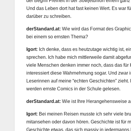
der Begriff Freiheit in der Sowjetunion einem ga
Und das Leben dort hat fast keinen Wert. Es war f
darüber zu schreiben.
derStandard.at
:
Wie wird das Format des Graphi
bei einem so ernsten Thema?
Igort
: Ich denke, dass es heutzutage wichtig ist, 
sprechen. Ich habe mich mittlerweile damit abgef
viele Menschen denken immer noch, dass das für K
interessiert diese Wahrnehmung sogar. Und zwar 
Leserinnen auf meine “echten Geschichten” zieht. 
werden ernste Comics in der Schule gelesen.
derStandard.at
:
Wie ist Ihre Herangehensweise a
Igort
: Bei meinen Reisen musste ich sehr viele b
mitansehen oder davon hören. Geschichte ist für m
Geschichte etwas, das sich massiv in jedermanns 