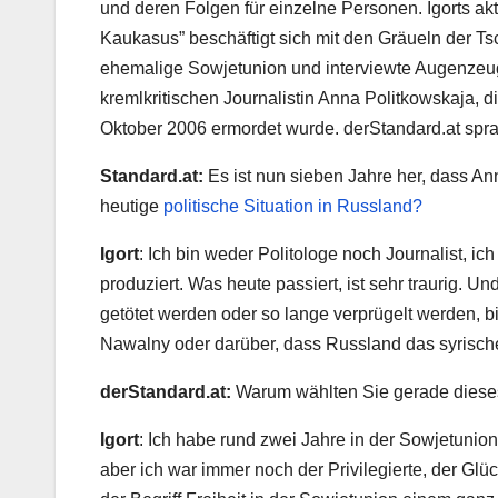
und deren Folgen für einzelne Personen. Igorts ak
Kaukasus” beschäftigt sich mit den Gräueln der Ts
ehemalige Sowjetunion und interviewte Augenzeug
kremlkritischen Journalistin Anna Politkowskaja, 
Oktober 2006 ermordet wurde.
derStandard.at
spra
Standard.at
:
Es ist nun sieben Jahre her, dass A
heutige
politische Situation in Russland?
Igort
: Ich bin weder Politologe noch Journalist, ic
produziert. Was heute passiert, ist sehr traurig. U
getötet werden oder so lange verprügelt werden, bi
Nawalny oder darüber, dass Russland das syrische 
derStandard.at
:
Warum wählten Sie gerade dies
Igort
: Ich habe rund zwei Jahre in der Sowjetunion
aber ich war immer noch der Privilegierte, der Gl