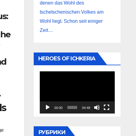
denen das Wohl des
tschetschenischen Volkes am
s:
Wohl liegt. Schon seit einiger
Zeit…
che
HEROES OF ICHKERIA
nd
Видеоплеер
r
ls
00:00
04:48
ge
РУБРИКИ