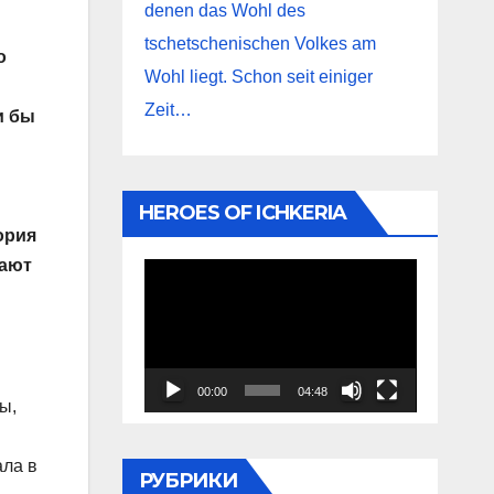
denen das Wohl des
tschetschenischen Volkes am
о
Wohl liegt. Schon seit einiger
Zeit…
и бы
HEROES OF ICHKERIA
ория
щают
Видеоплеер
00:00
04:48
ы,
ала в
РУБРИКИ