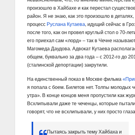
произошло в Хайбахе и как перестал существова
район. Я не знаю, как это произошло в деталях
процесс
Руслана Кутаева
, идущий сейчас в Гро
после того, как он провел круглый стол о 70-л
его приехал сам «лорд» – так в Чечне называю
Магомеда Даудова. Адвокат Кутаева располага
общем, буквально за два года – с 2012-го до 20
(сталинской депортации) закрутили.
На единственный показ в Москве фильма
«Прик
я попала с боем. Билетов нет. Толпы молодых ч
утра». В конце концов меня пропустили как жур
Всхлипывали даже те чеченцы, которые пытались
говорят, что не всхлипывали, у них просто гла
Пытаясь закрыть тему Хайбаха и