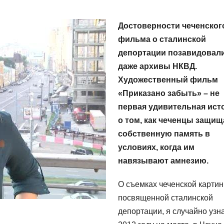
Достоверности чеченског
фильма о сталинской
депортации позавидовал
даже архивы НКВД.
Художественный фильм
«Приказано забыть» – не
первая удивительная ист
о том, как чеченцы защи
собственную память в
условиях, когда им
навязывают амнезию.
О съемках чеченской картин
посвященной сталинской
депортации, я случайно узн