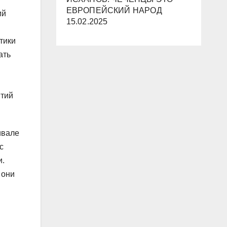
ЕВРОПЕЙСКИЙ НАРОД
ий
15.02.2025
тики
ать
ытий
ивале
с
и.
 они