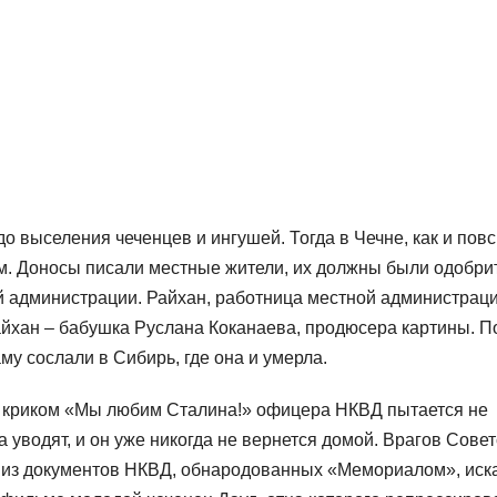
о выселения чеченцев и ингушей. Тогда в Чечне, как и пов
м. Доносы писали местные жители, их должны были одобри
 администрации. Райхан, работница местной администраци
айхан – бабушка Руслана Коканаева, продюсера картины. П
му сослали в Сибирь, где она и умерла.
с криком «Мы любим Сталина!» офицера НКВД пытается не
а уводят, и он уже никогда не вернется домой. Врагов Сове
, а из документов НКВД, обнародованных «Мемориалом», иск