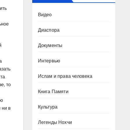
ить
Видео
ьное
Диаспора
Документы
й
Интервью
а
азать
Ислам и права человека
йта
е, то
Книга Памяти
ью
Культура
 ни в
Легенды Нохчи