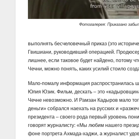
Фотогалерея: Приказано забы
выполнять бесчеловечный приказ (это историче
Гвишиани, руководивший операцией. Продюсер
лишнее, если таковое будет найдено, потому чт
Чечни, можно понять, каких усилий стоило созд
Мало-помалу информация распространилась ш
Юлия Юзик. Фильм, дескать – это «кадыровщина
Чечне невозможно. И Рамзан Кадыров мало того
деньги» собрался наехать на русских и «разже
президента – своего рода первый уровень пон
говорят журналисту: «Мы любим нашего президе
фоне портрета Ахмада-хаджи, а журналист удо