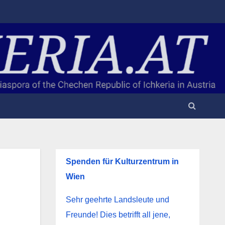
Spenden für Kulturzentrum in
Wien
Sehr geehrte Landsleute und
Freunde! Dies betrifft all jene,