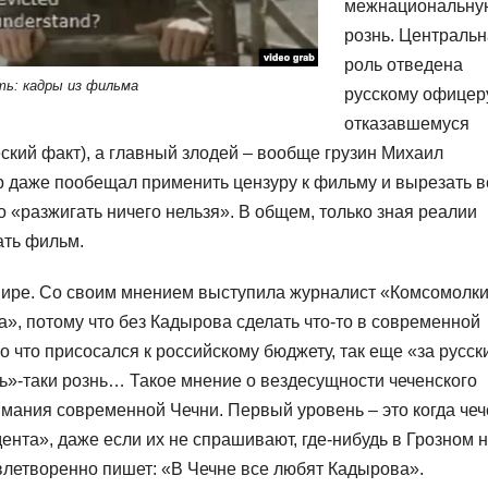
межнациональну
рознь. Централь
роль отведена
ть: кадры из фильма
русскому офицеру
отказавшемуся
ский факт), а главный злодей – вообще грузин Михаил
 даже пообещал применить цензуру к фильму и вырезать в
о «разжигать ничего нельзя». В общем, только зная реалии
ать фильм.
ире. Со своим мнением выступила журналист «Комсомолк
», потому что без Кадырова сделать что-то в современной
 что присосался к российскому бюджету, так еще «за русск
чь»-таки рознь… Такое мнение о вездесущности чеченского
имания современной Чечни. Первый уровень – это когда че
нта», даже если их не спрашивают, где-нибудь в Грозном 
влетворенно пишет: «В Чечне все любят Кадырова».