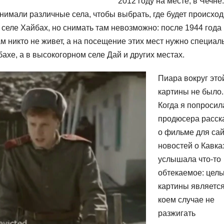
2012 году на месте, в Чечне.
имали различные села, чтобы выбрать, где будет происход
селе Хайбах, но снимать там невозможно: после 1944 года
м никто не живет, а на посещение этих мест нужно специал
хе, а в высокогорном селе Дай и других местах.
Пиара вокруг это
картины не было.
Когда я попросил
продюсера расск
о фильме для са
новостей о Кавказ
услышала что-то
обтекаемое: цел
картины является
коем случае не
разжигать