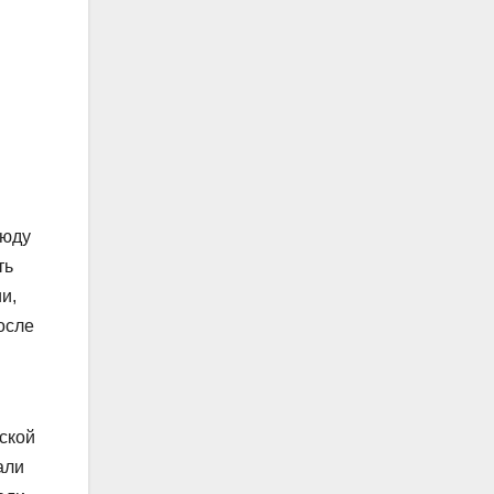
сюду
ть
и,
осле
тской
али