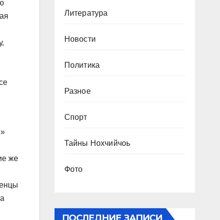
ю
Литература
ная
Новости
,
Политика
се
Разное
Спорт
и»
Тайны Нохчийчоь
ие же
Фото
ченцы
на
ПОСЛЕДНИЕ ЗАПИСИ