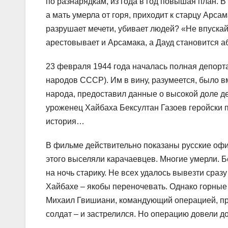
по разнарядкам, из года в год повышая план. 
а мать умерла от горя, приходит к старцу Арсам
разрушает мечети, убивает людей? «Не впускай
арестовывает и Арсамака, а Дауд становится аб
23 февраля 1944 года началась полная депорт
народов СССР). Им в вину, разумеется, было 
народа, предоставил данные о высокой доле де
уроженец Хайбаха Бексултан Газоев геройски п
история…
В фильме действительно показаны русские офи
этого выселяли карачаевцев. Многие умерли. 
на ночь старику. Не всех удалось вывезти сраз
Хайбахе – якобы переночевать. Однако горные 
Михаил Гвишиани, командующий операцией, пр
солдат – и застрелился. Но операцию довели до