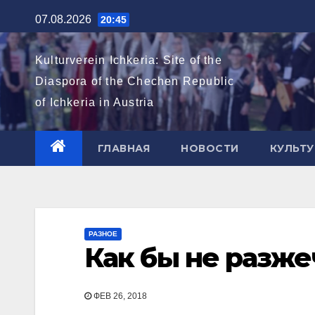
Перейти
07.08.2026
20:45
к
содержимому
Kulturverein Ichkeria: Site of the
Diaspora of the Chechen Republic
of Ichkeria in Austria
ГЛАВНАЯ
НОВОСТИ
КУЛЬТУ
РАЗНОЕ
Как бы не разж
ФЕВ 26, 2018