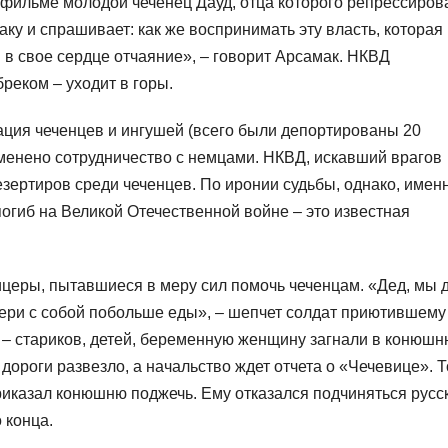
В фильме молодой чеченец Дауд, отца которого репрессиров
аку и спрашивает: как же воспринимать эту власть, которая
 в свое сердце отчаяние», – говорит Арсамак. НКВД
реком – уходит в горы.
ация чеченцев и ингушей (всего были депортированы 20
вменено сотрудничество с немцами. НКВД, искавший врагов
зертиров среди чеченцев. По иронии судьбы, однако, имен
огиб на Великой Отечественной войне – это известная
церы, пытавшиеся в меру сил помочь чеченцам. «Дед, мы 
Бери с собой побольше еды», – шепчет солдат приютившему
у – стариков, детей, беременную женщину загнали в конюшн
дороги развезло, а начальство ждет отчета о «Чечевице». Т
иказал конюшню поджечь. Ему отказался подчиняться русс
 конца.