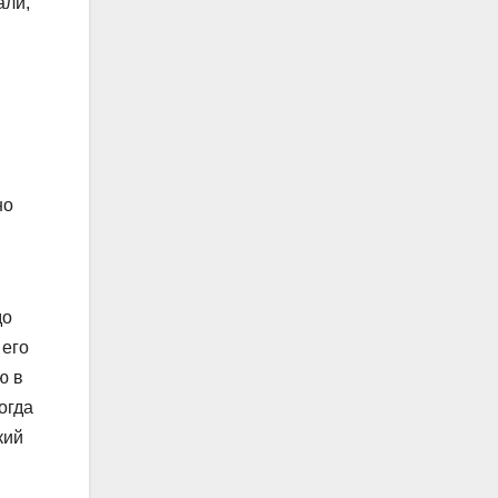
али,
но
до
 его
ю в
огда
кий