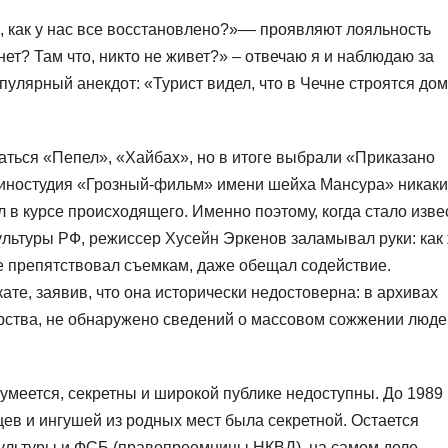
 как у нас все восстановлено?»–– проявляют лояльность
нет? Там что, никто не живет?» – отвечаю я и наблюдаю за
пулярный анекдот: «Турист видел, что в Чечне строятся до
аться «Пепел», «Хайбах», но в итоге выбрали «Приказано
киностудия «Грозный-фильм» имени шейха Мансура» никаки
л в курсе происходящего. Именно поэтому, когда стало изве
ультуры РФ, режиссер Хусейн Эркенов заламывал руки: как
не препятствовал съемкам, даже обещал содействие.
ате, заявив, что она исторически недостоверна: в архивах
рства, не обнаружено сведений о массовом сожжении люде
зумеется, секретны и широкой публике недоступны. До 1989
ев и ингушей из родных мест была секретной. Остается
культуры и ФСБ (правопреемницы НКВД), на самом деле