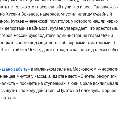
ть не только этот населенный пункт, но и весь Галанчожск
, но Хусейн Эркенов, наверное, упустил из виду судебный
зном. Кутаев – чеченский политолог, у которого нашли нарко
етии депортации вайнахов. Кутаев утверждает, что арестовыв
т героя России руководителя администрации главы Чечни
ет фото своего подзащитного с обширными гематомами. В
14-го – гайки в Чечне, даже в том, что касается далеких соб
азано забыть»
в маленьком зале на Московском кинофест
еченцев мнутся у кассы, а им отвечают: «Билеты раскупили 
налиста – посидеть на ступеньках. Люди в зале всхлипывал
 шутить по ходу действия: «Ну, это не Голливуд!» Вернее,
за потели…