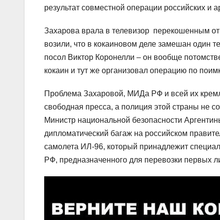
результат совместной операции российских и а
Захарова врала в телевизор перекошенным от 
возили, что в кокаиновом деле замешан один те
посол Виктор Коронелли – он вообще потомств
кокаин и тут же организовал операцию по поим
Проблема Захаровой, МИДа РФ и всей их кремл
свободная пресса, а полиция этой страны не с
Министр национальной безопасности Аргентины
дипломатический багаж на российском правител
самолета ИЛ-96, который принадлежит специа
РФ, предназначенного для перевозки первых л