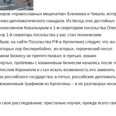
воров «православных меценатов» Близнюка и Чикало, кот
ново-дипломатического скандала. Из бесед этих достойных
 бизнесменом Ковальчуком и 1-м секретарем посольства Оле
ор 1-й секретарь посольства у вас стал техническим
ев, на сайте Посольства РФ в Аргентине) следует, что: во-
которых пор бесперебойно; во-вторых, героический посол
ени бизнесу не препятствовал; в-третьих, кокаин
вертых, проблемы с кокаиновым бизнесом начались после т
 послом Коронелли и стал искать возможность его заменить
ах российского государства; в-пятых, российские дипломат
окаиновым трафиком из Аргентины – в их разговорах неск
свое расследование, пристально изучая, прежде всего свя