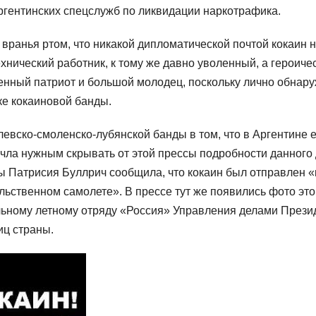
ргентинских спецслужб по ликвидации наркотрафика.
вранья ртом, что никакой дипломатической почтой кокаин 
хнический работник, к тому же давно уволенный, а героиче
енный патриот и большой молодец, поскольку лично обнар
ке кокаиновой банды.
евско-смоленско-лубянской банды в том, что в Аргентине е
очла нужным скрывать от этой прессы подробности данного 
 Патрисия Буллрич сообщила, что кокаин был отправлен «
ьственном самолете». В прессе тут же появились фото это
льному летному отряду «Россия» Управления делами Прези
иц страны.