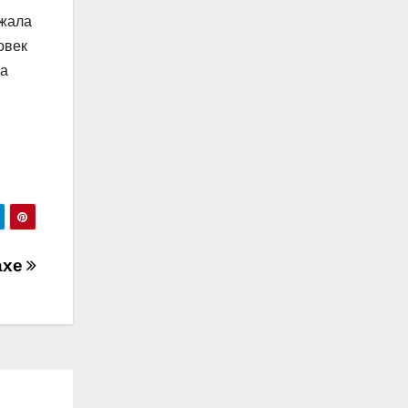
ржала
овек
да
ахе