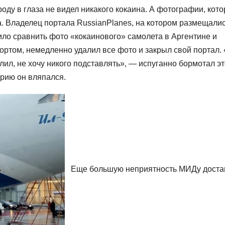
роду в глаза не видел никакого кокаина. А фотографии, кот
а. Владелец портала RussianPlanes, на котором размещали
ило сравнить фото «кокаинового» самолета в Аргентине и
бортом, немедленно удалил все фото и закрыл свой портал.
лил, не хочу никого подставлять», — испуганно бормотал эт
орию он вляпался.
Еще большую неприятность МИДу доста