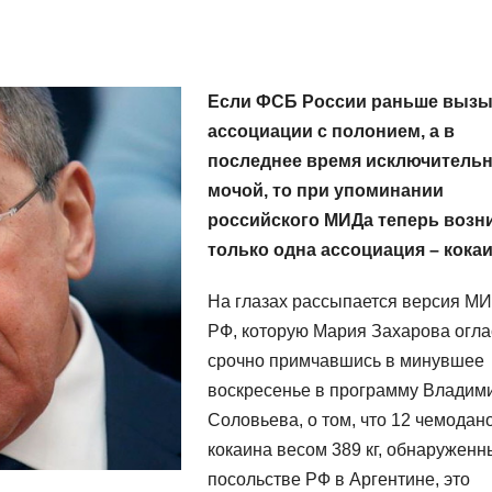
Если ФСБ России раньше выз
ассоциации с полонием, а в
последнее время исключительн
мочой, то при упоминании
российского МИДа теперь возн
только одна ассоциация – кокаи
На глазах рассыпается версия М
РФ, которую Мария Захарова огла
срочно примчавшись в минувшее
воскресенье в программу Владим
Соловьева, о том, что 12 чемодан
кокаина весом 389 кг, обнаруженн
посольстве РФ в Аргентине, это