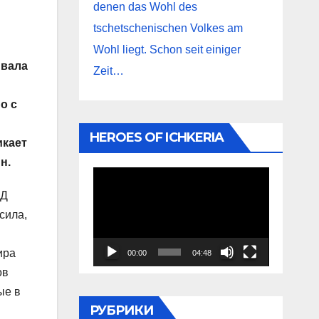
denen das Wohl des
tschetschenischen Volkes am
Wohl liegt. Schon seit einiger
ывала
Zeit…
о с
HEROES OF ICHKERIA
икает
н.
Видеоплеер
ИД
сила,
ира
00:00
04:48
ов
ые в
РУБРИКИ