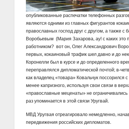
опубликованные распечатки телефонных разго
являются одними из главных фигурантов кокаи
православных господ друг с другом, а также с
Воробьевым (Мария Захарова, ау! с каких это п
работником? вот он, Олег Александрович Воробь
первых, кокаиновый трафик шел давно и до не
Коронелли был в курсе и до определенного врем
переправлялся дипломатической почтой; в-чет
как владелец «товара» Ковальчук поссорился с
менее капризного, используя свои связи в верх
«православные меценаты» не ограничивались к
раз упоминается в этой связи Уругвай.
МВД Уругвая отреагировало немедленно, начав 
передвижения российских дипломатов.