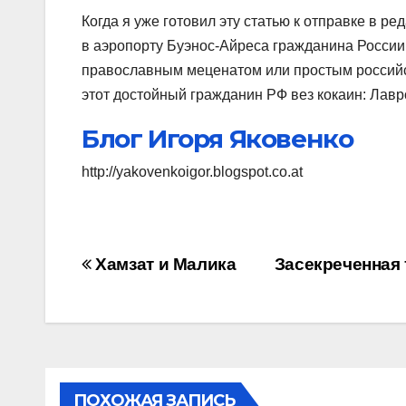
Когда я уже готовил эту статью к отправке в р
в аэропорту Буэнос-Айреса гражданина России,
православным меценатом или простым российск
этот достойный гражданин РФ вез кокаин: Лавро
Блог Игоря Яковенко
http://yakovenkoigor.blogspot.co.at
Навигация
Хамзат и Малика
Засекреченная 
по
записям
ПОХОЖАЯ ЗАПИСЬ