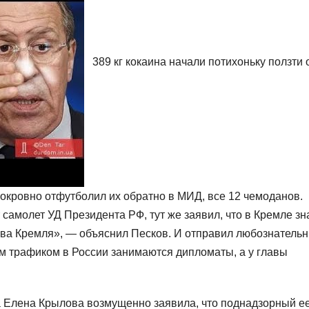
389 кг кокаина начали потихоньку ползти 
кровно отфутболил их обратно в МИД, все 12 чемоданов.
т самолет УД Президента РФ, тут же заявил, что в Кремле зн
тива Кремля», — объяснил Песков. И отправил любознатель
ым трафиком в России занимаются дипломаты, а у главы
 Елена Крылова возмущенно заявила, что поднадзорный е