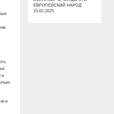
ЕВРОПЕЙСКИЙ НАРОД
15.02.2025
орые
гом
ого,
 на
ы и
олько
зи и