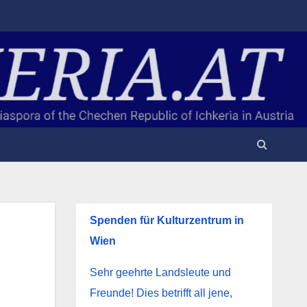
Spenden für Kulturzentrum in
Wien
Sehr geehrte Landsleute und
Freunde! Dies betrifft all jene,