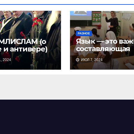
РАЗНОЕ
Язык — это важ
МЛИСЛАМ (о
составляющая
 и антивере)
культуры и
, 2024
ИЮЛ 7, 2024
истории народо