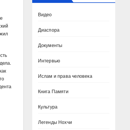
Видео
не
ский
Диаспора
ужил
Документы
сть
Интервью
дела.
как
Ислам и права человека
го
дента
Книга Памяти
Культура
Легенды Нохчи