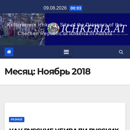
Перейти
09.08.2026
00:03
к
содержимому
Kulturverein Ichkeria: Site of the Diaspora of the
Chechen Republic of Ichkeria in Austria
Месяц:
Ноябрь 2018
РАЗНОЕ