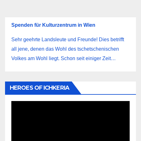
записей
Spenden für Kulturzentrum in Wien
Sehr geehrte Landsleute und Freunde! Dies betrifft
all jene, denen das Wohl des tschetschenischen
Volkes am Wohl liegt. Schon seit einiger Zeit…
HEROES OF ICHKERIA
Видеоплеер