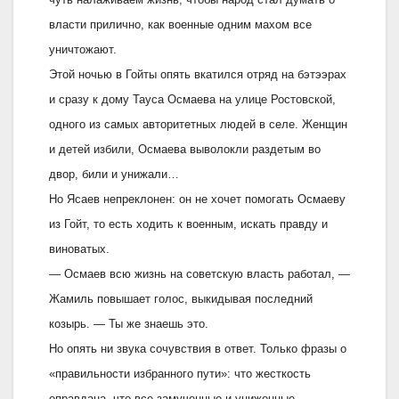
власти прилично, как военные одним махом все
уничтожают.
Этой ночью в Гойты опять вкатился отряд на бэтээрах
и сразу к дому Тауса Осмаева на улице Ростовской,
одного из самых авторитетных людей в cеле. Женщин
и детей избили, Осмаева выволокли раздетым во
двор, били и унижали…
Но Ясаев непреклонен: он не хочет помогать Осмаеву
из Гойт, то есть ходить к военным, искать правду и
виноватых.
— Осмаев всю жизнь на советскую власть работал, —
Жамиль повышает голос, выкидывая последний
козырь. — Ты же знаешь это.
Но опять ни звука сочувствия в ответ. Только фразы о
«правильности избранного пути»: что жесткость
оправдана, что все замученные и униженные —