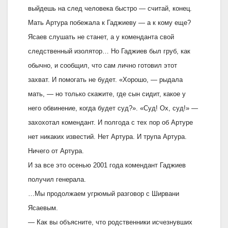
выйдешь на след человека быстро — считай, конец.
Мать Артура побежала к Гаджиеву — а к кому еще?
Ясаев слушать не станет, а у коменданта свой
следственный изолятор… Но Гаджиев был груб, как
обычно, и сообщил, что сам лично готовил этот
захват. И помогать не будет. «Хорошо, — рыдала
мать, — но только скажите, где сын сидит, какое у
него обвинение, когда будет суд?». «Суд! Ох, суд!» —
захохотал комендант. И полгода с тех пор об Артуре
нет никаких известий. Нет Артура. И трупа Артура.
Ничего от Артура.
И за все это осенью 2001 года комендант Гаджиев
получил генерала.
…Мы продолжаем угрюмый разговор с Ширвани
Ясаевым.
— Как вы объясните, что родственники исчезнувших