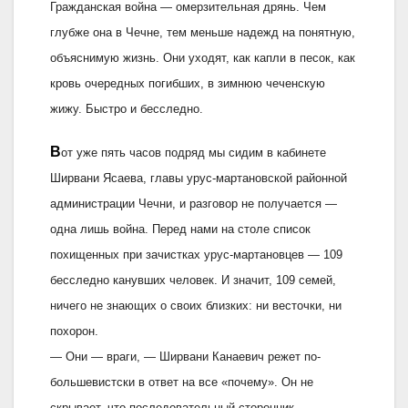
Гражданская война — омерзительная дрянь. Чем
глубже она в Чечне, тем меньше надежд на понятную,
объяснимую жизнь. Они уходят, как капли в песок, как
кровь очередных погибших, в зимнюю чеченскую
жижу. Быстро и бесследно.
В
от уже пять часов подряд мы сидим в кабинете
Ширвани Ясаева, главы урус-мартановской районной
администрации Чечни, и разговор не получается —
одна лишь война. Перед нами на столе список
похищенных при зачистках урус-мартановцев — 109
бесследно канувших человек. И значит, 109 семей,
ничего не знающих о своих близких: ни весточки, ни
похорон.
— Они — враги, — Ширвани Канаевич режет по-
большевистски в ответ на все «почему». Он не
скрывает, что последовательный сторонник