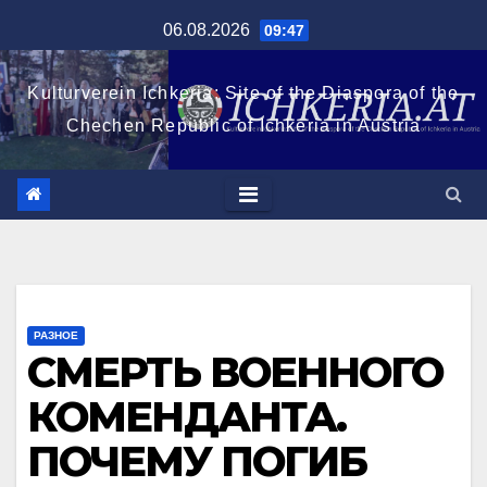
Перейти
06.08.2026
09:47
к
содержимому
Kulturverein Ichkeria: Site of the Diaspora of the
Chechen Republic of Ichkeria in Austria
РАЗНОЕ
СМЕРТЬ ВОЕННОГО
КОМЕНДАНТА.
ПОЧЕМУ ПОГИБ