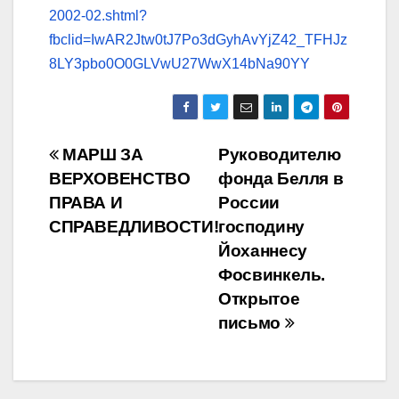
2002-02.shtml?
fbclid=IwAR2Jtw0tJ7Po3dGyhAvYjZ42_TFHJz
8LY3pbo0O0GLVwU27WwX14bNa90YY
Навигация
МАРШ ЗА
Руководителю
ВЕРХОВЕНСТВО
фонда Белля в
по
ПРАВА И
России
записям
СПРАВЕДЛИВОСТИ!
господину
Йоханнесу
Фосвинкель.
Открытое
письмо