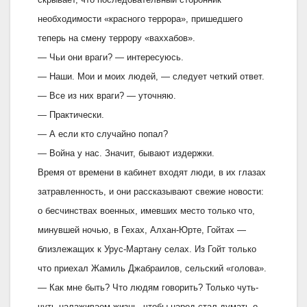
необходимости «красного террора», пришедшего
теперь на смену террору «ваххабов».
— Чьи они враги? — интересуюсь.
— Наши. Мои и моих людей, — следует четкий ответ.
— Все из них враги? — уточняю.
— Практически.
— А если кто случайно попал?
— Война у нас. Значит, бывают издержки.
Время от времени в кабинет входят люди, в их глазах
затравленность, и они рассказывают свежие новости:
о бесчинствах военных, имевших место только что,
минувшей ночью, в Гехах, Алхан-Юрте, Гойтах —
близлежащих к Урус-Мартану селах. Из Гойт только
что приехал Жамиль Джабраилов, сельский «голова».
— Как мне быть? Что людям говорить? Только чуть-
чуть налаживаем жизнь, чтобы народ стал думать о