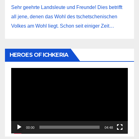
Sehr geehrte Landsleute und Freunde! Dies betrifft
all jene, denen das Wohl des tschetschenischen
Volkes am Wohl liegt. Schon seit einiger Zeit…
HEROES OF ICHKERIA
Видеоплеер
00:00
04:48