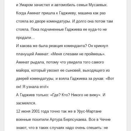
и Умаром зачистил и автомобиль семьи Мусаевых.
Когда Аминат пришла к Гаджиеву, машина как раз
стояла во дворе комендатуры. И долго она потом там
стояла. Пока подчиненные Гаджиева ее куда-то не
продали…
И какова же была реакция коменданта? Он крикнул
плачущей Аминат: «Меня слезами не проймешь».
Аминат рыдала, потому что увидела того самого
майора, который увозил ее сыновей, выходящего из
дверей комендатуры, и взяла Гаджиева за рукав: «Вот
он! Я узнала его!»
А Гаджиев только: «Где? Кто? Никого не вижу». И
засмеялся.
12 июня 2001 года точно так же в Урус-Мартане
военные похитили Артура Берпсукаева. Все в Чечне
знают, что в таких случаях надо очень спешить: не