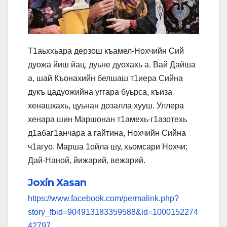
Т1аьххьара дерзош къамел-Нохчийн Сий
дуожа йиш йац, дуьне дуохахь а. Вай Дайша
а, шай Къонахийн белшаш т1иера Сийна
дукъ цадуожийна уггара буьрса, къиза
хенашкахь, цуьнан дозалла хууш. Уллера
хенара шин Маршонан т1амехь-г1азотехь
д1абаг1анчара а гайтина, Нохчийн Сийна
ч1агуо. Марша 1ойла шу, хьомсари Нохчи;
Дай-Наной, йижарий, вежарий.
Joxin Xasan
https://www.facebook.com/permalink.php?
story_fbid=904913183359588&id=1000152274
42797