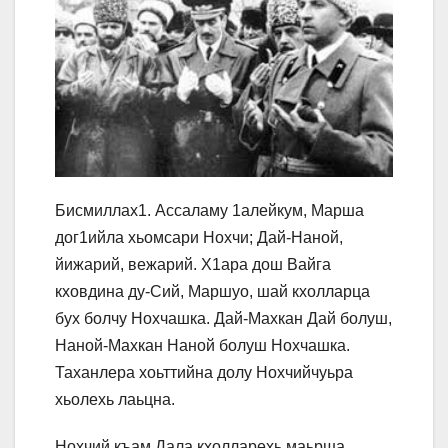
Бисмиллах1. Ассаламу 1алейкум, Марша
дог1ийла хьомсари Нохчи; Дай-Наной,
йижарий, вежарий. Х1ара дош Вайга
кховдина ду-Сий, Маршуо, шай кхолларца
бух болчу Нохчашка. Дай-Махкан Дай болуш,
Наной-Махкан Наной болуш Нохчашка.
Таханлера хоьттийна долу Нохчийчуьра
хьолехь лаьцна.
Нохчий къам Дала кхолларехь маьрша