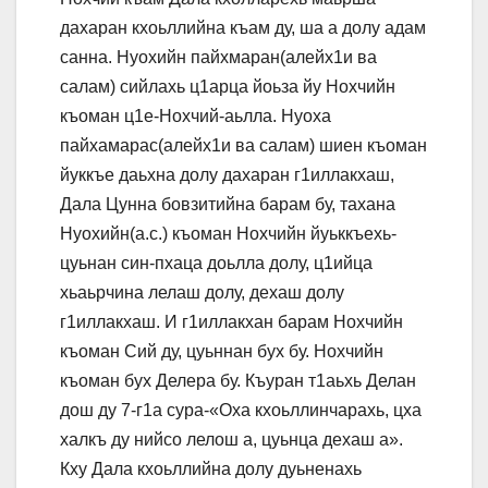
дахаран кхоьллийна къам ду, ша а долу адам
санна. Нуохийн пайхмаран(алейх1и ва
салам) сийлахь ц1арца йоьза йу Нохчийн
къоман ц1е-Нохчий-аьлла. Нуоха
пайхамарас(алейх1и ва салам) шиен къоман
йуккъе даьхна долу дахаран г1иллакхаш,
Дала Цунна бовзитийна барам бу, тахана
Нуохийн(а.с.) къоман Нохчийн йуьккъехь-
цуьнан син-пхаца доьлла долу, ц1ийца
хьаьрчина лелаш долу, дехаш долу
г1иллакхаш. И г1иллакхан барам Нохчийн
къоман Сий ду, цуьннан бух бу. Нохчийн
къоман бух Делера бу. Къуран т1аьхь Делан
дош ду 7-г1а сура-«Оха кхоьллинчарахь, цха
халкъ ду нийсо лелош а, цуьнца дехаш а».
Кху Дала кхоьллийна долу дуьненахь