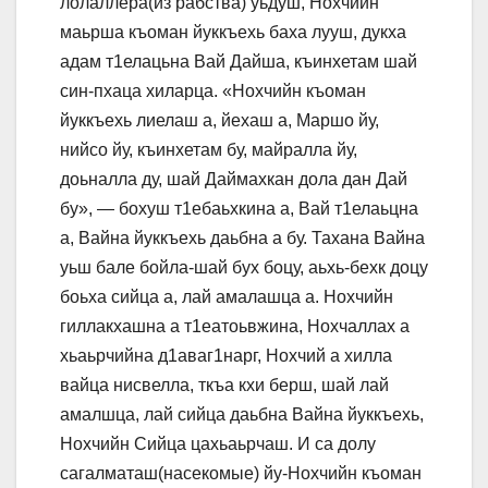
лолаллера(из рабства) уьдуш, Нохчийн
маьрша къоман йуккъехь баха лууш, дукха
адам т1елацьна Вай Дайша, къинхетам шай
син-пхаца хиларца. «Нохчийн къоман
йуккъехь лиелаш а, йехаш а, Маршо йу,
нийсо йу, къинхетам бу, майралла йу,
доьналла ду, шай Даймахкан дола дан Дай
бу», — бохуш т1ебаьхкина а, Вай т1елаьцна
а, Вайна йуккъехь даьбна а бу. Тахана Вайна
уьш бале бойла-шай бух боцу, аьхь-бехк доцу
боьха сийца а, лай амалашца а. Нохчийн
гиллакхашна а т1еатоьвжина, Нохчаллах а
хьаьрчийна д1аваг1нарг, Нохчий а хилла
вайца нисвелла, ткъа кхи берш, шай лай
амалшца, лай сийца даьбна Вайна йуккъехь,
Нохчийн Сийца цахьаьрчаш. И са долу
сагалматаш(насекомые) йу-Нохчийн къоман