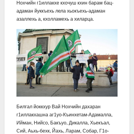
Нохчийн г1иллакхе кхочуш кхин барам бац-
адаман йуккъехь лела хьокъехь-адаман
азаллехь а, кхолламехь а хиларца.
Билгал йоккхур Вай Нохчийн дахаран
г1иллакхашна аг1уо-Къинхетам-Адамалла,
Ийман, Нийсо, Бакъуо, Дикалла, Хьекъал,
Сий, Аьхь-бехк, Йахь, Ларам, Собар, Г1о-