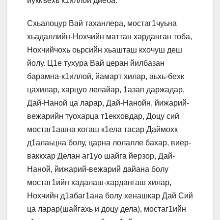
йуккъехь к1иллой диеба.
Схьалоцур Вай таханлера, мостаг1чуьна
хьадаллийн-Нохчийн маттан харданган тоба,
Нохчийчохь оьрсийн хьашташ кхочуш деш
йолу. Ц1е тухура Вай церан йилбазан
барамна-к1иллой, йамарт хилар, аьхь-бехк
цахилар, харцуо лелайар, 1азап даржадар,
Дай-Наной ца ларар, Дай-Нанойн, йижарий-
вежарийн туохарца т1екховдар, Доцу сий
мостаг1ашна когаш к1ела тасар Даймохк
д1алаьцна болу, царна лолалле бахар, виер-
ваккхар Делан аг1уо шайга йерзор, Дай-
Наной, йижарий-вежарий дайана болу
мостаг1ийн хадалаш-хардангаш хилар,
Нохчийн д1абаг1ана болу хенашкар Дай Сий
ца ларар(шайгахь и доцу дела), мостаг1ийн