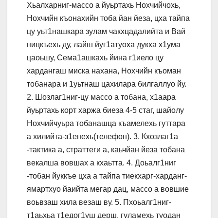
Хьалхарниг-массо а йуьртахь Нохчийчохь,
Нохчийн къонахийн тоба йан йеза, цха тайпа
цу уьт1нашкара зулам чакхцадалийта и Вай
ницкъехь ду, лайш йуг1атуоха дукха х1ума
цаоьшу, Сема1ашкахь йина г1иело цу
хардангаш миска нахана, Нохчийн къоман
тобанара и 1уьтнаш цахилара билгаллуо йу.
2. Шозлаг1ниг-цу массо а тобана, х1аара
йуьртахь корт харжа биеза 4-5 стаг, шайолу
Нохчийчуьра тобанашца къамелехь гуттара
а хилийта-з1енехь(телефон). 3. Кхозлаг1а
-тактика а, страттеги а, каьчйан йеза тобана
векалша вовшах а кхаьтта. 4. Доьалг1ниг
-тобан йуккъе цха а тайпа тиекхарг-харданг-
ямартхуо йаийта мегар дац, массо а вовшие
воьвзаш хила везаш ву. 5. Пхоьалг1ниг-
т1аьхьа т1едог1уш дерш, гуламехь туодан