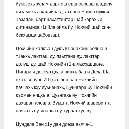
йуккъехь зулам даржош ерш-оьрсаш шадолу
низамехь а хадийна д1ахецна Вайна йуккъе
1азапан, барт цахаттийтар шай карахь а
дитина(иза г1ийла ойла йу, Нохчий шай син-
бекхамца цабовзар).
Нохчийн халкъан дукъ Къонахойн белшаш
т1аьхь лаьтташ ду, лаьттана ду, лаьттар
долуш ду, шай Нохчийн г1иллакхашцане.
Цигара и доссуо цха а ницкъ бац и Дела Ша
цхаъ воцург. И Цхаъ бен вац Нохчийн
паччахь кху дуьненахь, Цуьнгара бу Нохчийн
къоман ницкъ а, Цуьнгахь йу Нохчийн
дахаран алош а. Вуьшта Нохчий шаверигг а
паччахь ву, инарла ву, турпалхуо ву.
Цундела Вай х1у дан диеза аьлча-1.