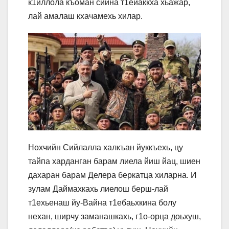
к1иллола къоман сийна т1ейаккха хьажар,
лай амалаш кхачамехь хилар.
Нохчийн Сийлалла халкъан йуккъехь, цу
тайпа харданган барам лиела йиш йац, шиен
дахаран барам Делера беркатца хиларна. И
зулам Даймахкахь лиелош берш-лай
т1ехьенаш йу-Вайна т1ебаьхкина болу
нехан, ширчу заманашкахь, г1о-орца доьхуш,