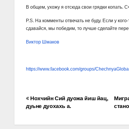
В общем, ухожу я отсюда свои грядки копать. С
P.S. На комменты отвечать не буду. Если у кого
сдавайся, мы победим, то лучше сделайте переп
Виктор Шмаков
https://www.facebook.com/groups/ChechnyaGlobal
Навигация
Нохчийн Сий дуожа йиш йац,
Мигр
дуьне дуохахь а.
стан
по
записям