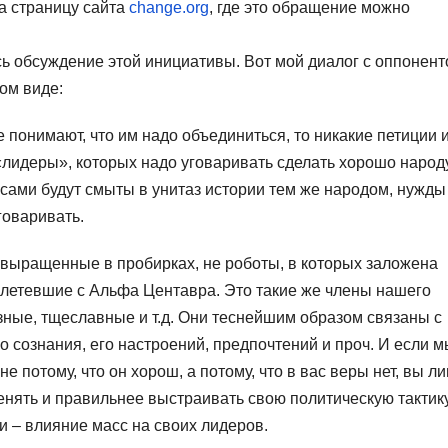
на страницу сайта
change.org
, где это обращение можно
ь обсуждение этой инициативы. Вот мой диалог с оппонент
ом виде:
 понимают, что им надо объединиться, то никакие петиции 
 «лидеры», которых надо уговаривать сделать хорошо народу
о сами будут смыты в унитаз истории тем же народом, нужды
говаривать.
 выращенные в пробирках, не роботы, в которых заложена
илетевшие с Альфа Центавра. Это такие же члены нашего
зные, тщеславные и т.д. Они теснейшим образом связаны с
о сознания, его настроений, предпочтений и проч. И если 
не потому, что он хорош, а потому, что в вас веры нет, вы л
енять и правильнее выстраивать свою политическую тактик
ии – влияние масс на своих лидеров.