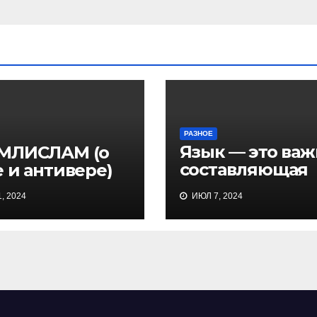
РАЗНОЕ
Язык — это важ
МЛИСЛАМ (о
составляющая
 и антивере)
культуры и
, 2024
ИЮЛ 7, 2024
истории народо