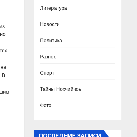
Литература
Новости
ых
ано
Политика
тях
Разное
 на
Спорт
. В
Тайны Нохчийчоь
ашим
Фото
ПОСЛЕДНИЕ ЗАПИСИ