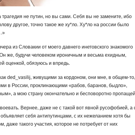
агедия не путин, но вы сами. Себя вы не замените, ибо
олову другое, точно такое же ху*ло. Ху*ло на россии было
т…»
чера из Словакии от моего давнего инетовского знакомого
б. Он же, будучи человеком ироничным и весьма ехидным,
ей оценкой, обязуюсь и впредь.
ак ded_vasilij, живущими за кордоном, они мне, в общем-то
ми в России, проклинающими «рабов, баранов, быдло»,
ым», а мою страну окончательно и бесповоротно пропащей
 воевать. Вернее, даже не с такой вот явной русофобией, а 
 объявляет себя антипутинцами, с их нежеланием хотя бы
, даже такого участия, которое не потребует от них