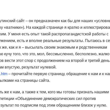
утинский сайт – он предназначен как бы для наших «условн
у «ватники»). На каждой странице я кратко и иллюстриров
жим. У меня есть опыт такой распропагандистской работы с
ением, есть и вполне реальные результаты. Пытаюсь в се
к же, как и я – высылать своим знакомым и родственникам
ю кучу того, что это, мол, бессмысленно, бесполезно, жалко
ов вести этот спор с продолжением на второй и третий день
 впустую, результат нулевой.
6.htm
– прочитайте первую страницу, обращение к нам и к н
ылками на страницы сайта.
 же к нам, а также к тем, кого мы готовы признать нашими
петиции «Объединение демократических сил против
зультат по подписям под этим обращением близок у нулю.