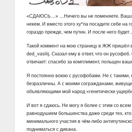
«СДАЮСЬ…» …Ничего вы не поменяете. Ваша тр
некем. И вместо этого ху*ла посадите себе на г
гораздо прежде, чем путин. И после него буде
Такой коммент на мою страницу в ЖЖ пришёл в
ded_vasilij. Сказал ему в ответ, что он русофо
отвечает: спасибо за комплимент, польщен ваш
Я постоянно воюю с русофобами. Не с такими, к
безразличны. А с моими согражданами, живущи
объявляющими мой народ «генетически ущербн
И вот я сдаюсь. Не могу я более с этим со всем
равнодушием большинства даже среди тех, кто
минимального участия в чём-либо антипутинском
подниматься с дивана.