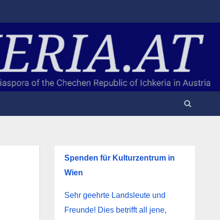
Spenden für Kulturzentrum in
Wien
Sehr geehrte Landsleute und
Freunde! Dies betrifft all jene,