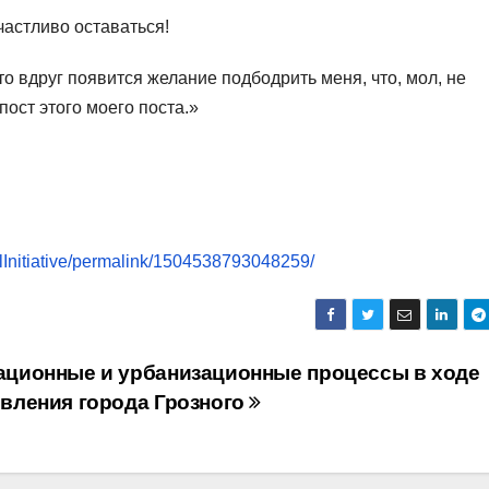
частливо оставаться!
-то вдруг появится желание подбодрить меня, что, мол, не
ост этого моего поста.»
Initiative/permalink/1504538793048259/
ационные и урбанизационные процессы в ходе
овления города Грозного