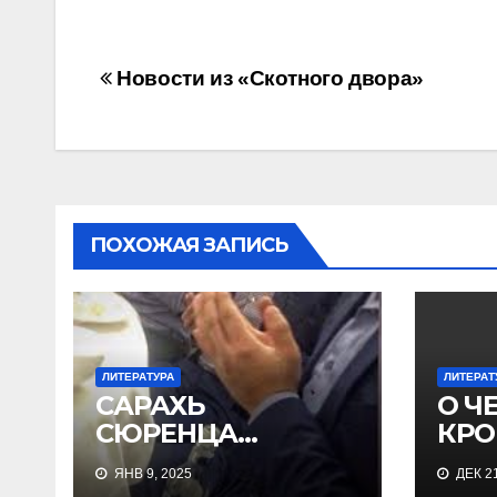
Навигация
Новости из «Скотного двора»
по
записям
ПОХОЖАЯ ЗАПИСЬ
ЛИТЕРАТУРА
ЛИТЕРАТ
САРАХЬ
О Ч
СЮРЕНЦА…
КРО
ЯНВ 9, 2025
ДЕК 21