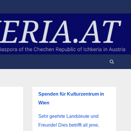
Spenden für Kulturzentrum in
Wien
Sehr geehrte Landsleute und
Freunde! Dies betrifft all jene,