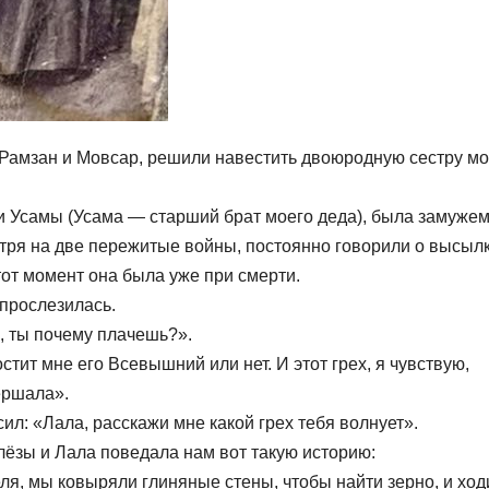
дя Рамзан и Мовсар, решили навестить двоюродную сестру м
и Усамы (Усама — старший брат моего деда), была замужем
тря на две пережитые войны, постоянно говорили о высылк
тот момент она была уже при смерти.
 прослезилась.
а, ты почему плачешь?».
остит мне его Всевышний или нет. И этот грех, я чувствую,
ершала».
ил: «Лала, расскажи мне какой грех тебя волнует».
лёзы и Лала поведала нам вот такую историю:
реля, мы ковыряли глиняные стены, чтобы найти зерно, и хо