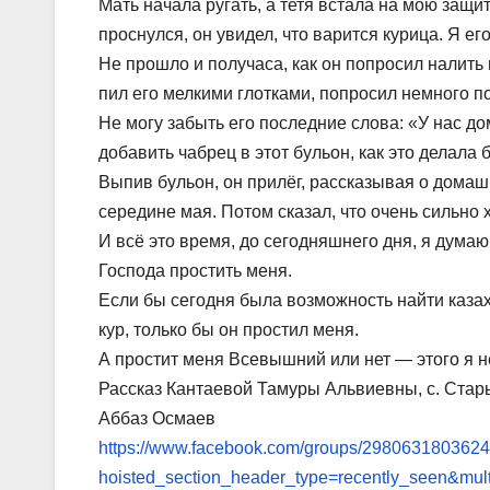
Мать начала ругать, а тетя встала на мою защит
проснулся, он увидел, что варится курица. Я его
Не прошло и получаса, как он попросил налить
пил его мелкими глотками, попросил немного п
Не могу забыть его последние слова: «У нас д
добавить чабрец в этот бульон, как это делала 
Выпив бульон, он прилёг, рассказывая о домаш
середине мая. Потом сказал, что очень сильно х
И всё это время, до сегодняшнего дня, я думаю
Господа простить меня.
Если бы сегодня была возможность найти казаха,
кур, только бы он простил меня.
А простит меня Всевышний или нет — этого я н
Рассказ Кантаевой Тамуры Альвиевны, с. Стар
Аббаз Осмаев
https://www.facebook.com/groups/2980631803624
hoisted_section_header_type=recently_seen&mu