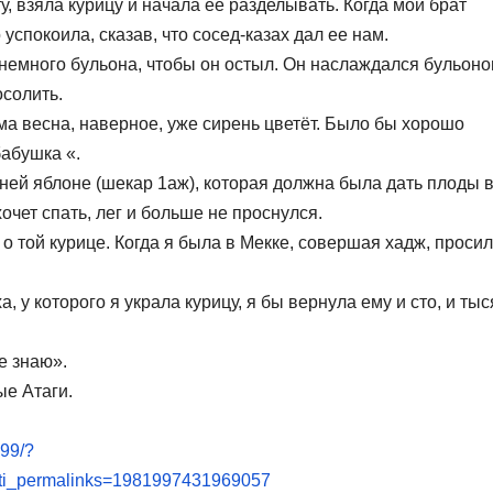
у, взяла курицу и начала ее разделывать. Когда мой брат
 успокоила, сказав, что сосед-казах дал ее нам.
 немного бульона, чтобы он остыл. Он наслаждался бульоно
осолить.
ома весна, наверное, уже сирень цветёт. Было бы хорошо
бабушка «.
ней яблоне (шекaр 1аж), которая должна была дать плоды 
очет спать, лег и больше не проснулся.
 о той курице. Когда я была в Мекке, совершая хадж, проси
 у которого я украла курицу, я бы вернула ему и сто, и тыс
е знаю».
ые Атаги.
99/?
lti_permalinks=1981997431969057