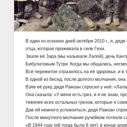
В один из осенних дней октября 2010 г., я, дя
отца, которая проживала в селе Гехи.
Звали её Зара (мы называли Лалой), дочь Кант
Бибулатовым Тутри. Когда мы общались, несмо
Всё пережитое отразилось на её здоровье, и в 
В одной из бесед, после долгого молчания, она
Взяв её руку, дядя Рамзан спросил у неё: «Лал
Она сказала: «У меня есть грех, и я не знаю, пр
тяжелее всех остальных грехов, которые я сов
Дав ей немного успокоиться, дядя Рамзан спрос
После минутного молчания ручейком потекли с
«В 1944 году (ей тогда было 8 лет), в конце ап