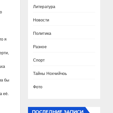
Литература
о
Новости
Политика
то я
Разное
ерти,
Спорт
аха
Тайны Нохчийчоь
ла бы
Фото
а её.
ПОСЛЕДНИЕ ЗАПИСИ