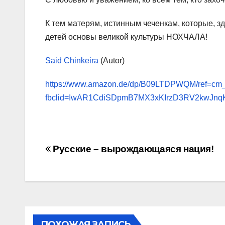
К тем матерям, истинным чеченкам, которые, зд
детей основы великой культуры НОХЧАЛА!
Said Chinkeira
(Autor)
https://www.amazon.de/dp/B09LTDPWQM/ref
fbclid=IwAR1CdiSDpmB7MX3xKIrzD3RV2kwJnqKp
Навигация
Русские – вырождающаяся нация!
по
записям
ПОХОЖАЯ ЗАПИСЬ