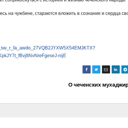
есь на чужбине, стараются вложить в сознание и сердца св
=cm_sw_r_fa_awdo_27VQB2JYXW5X54EMJKTX?
kJY7t_fBvj8NvNreFgeseJ-nijE
О чеченских мухаджи