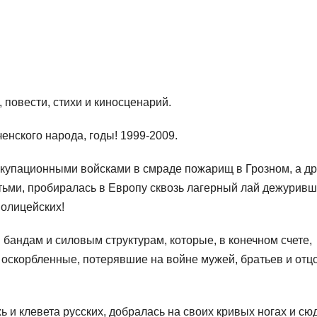
 повести, стихи и киносценарий.
ченского народа, годы! 1999-2009.
ккупационными войсками в смраде пожарищ в Грозном, а др
тьми, пробиралась в Европу сквозь лагерный лай дежуривш
полицейских!
бандам и силовым структурам, которые, в конечном счете,
, оскорбленные, потерявшие на войне мужей, братьев и отц
 и клевета русских, добралась на своих кривых ногах и сю