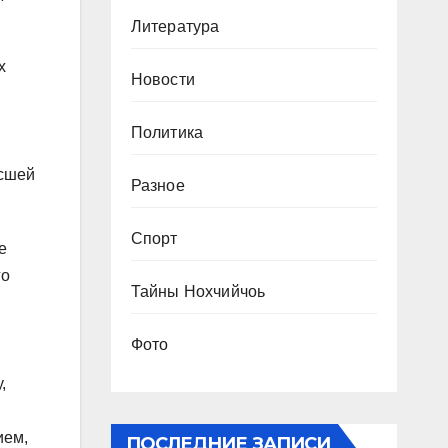
Литература
х
Новости
Политика
есшей
Разное
Спорт
е
го
Тайны Нохчийчоь
Фото
,
ием,
ПОСЛЕДНИЕ ЗАПИСИ