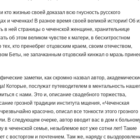
, и кто жизнью своей доказал всю гнусность русского
цах и чеченках! В разное время своей великой истории! Об и
сть в ней страницы о чеченской женщине, хранительнице
ать об этом великом чувстве к матери, в бесхитростном
о тех, кто пренебрег отцовским краем, своим отечеством,
твом Беты, не запачканным отцовский кинжал о мразь прин
фические заметки, как скромно назвал автор, академически
да! Которые, послужат путеводителем в ментальность наше
миться с нами. Это и, описание свадебного торжества,
писание грозной традиции института мщения, «Чеченская
чрезвычайно красочно, описал все тонкости этого грозного
и. В следующем очерке, автор вводит вас в дом к больному
в чеченской семье, незыблемое вот уже сотни лет! Такие
т с восторгом и почтением. Там же, наряду с выздоровлен