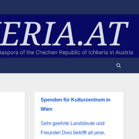
Spenden für Kulturzentrum in
Wien
Sehr geehrte Landsleute und
Freunde! Dies betrifft all jene,