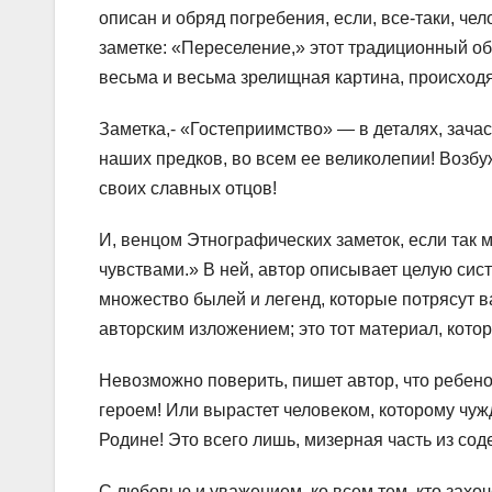
описан и обряд погребения, если, все-таки, чел
заметке: «Переселение,» этот традиционный об
весьма и весьма зрелищная картина, происходя
Заметка,- «Гостеприимство» — в деталях, зача
наших предков, во всем ее великолепии! Возбу
своих славных отцов!
И, венцом Этнографических заметок, если так м
чувствами.» В ней, автор описывает целую сист
множество былей и легенд, которые потрясут
авторским изложением; это тот материал, кото
Невозможно поверить, пишет автор, что ребено
героем! Или вырастет человеком, которому чуж
Родине! Это всего лишь, мизерная часть из сод
С любовью и уважением, ко всем тем, кто захоч