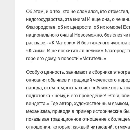
Об этом, и о тех, кто не сломился, кто отомстил
недогосударства, эта книга! И еще она, о чечен
благородстве, об их щедрости, об их юморе! Е
национального очага! Невозможно, без слез чит
рассказе,- «К Матери.» И без тяжелого чувства 
«Кьаим». И не восхититься великим благородс
горе его дому, в повести «Мститель!»
Особую ценность, занимают в сборнике этногра
описания обычаев и традиций чеченского наро
народа, всем тем, кто захочет поближе познако
подготовка к нему, и его проведение! Это и, о
вендетта.» Где автор, художественным языком, 
механизма, приводя в пример исторические был
показывая традиционное отношение к болящему 
отношения, которые, каждый читающий, отмечае