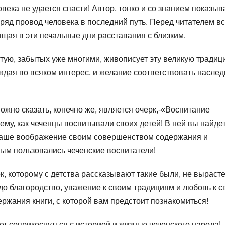
овека не удается спасти! Автор, тонко и со знанием показыв
ряд провод человека в последний путь. Перед читателем вс
щая в эти печальные дни расставания с близким.
стую, забытых уже многими, живописует эту великую традиц
ждая во всяком интерес, и желание соответствовать насле
ожно сказать, конечно же, является очерк,-«Воспитание
ему, как чеченцы воспитывали своих детей! В ней вы найде
 ваше воображение своим совершенством содержания и
рым пользовались чеченские воспитатели!
к, которому с детства рассказывают такие были, не вырасте
до благородство, уважение к своим традициям и любовь к с
ержания книги, с которой вам предстоит познакомиться!
ет соприкоснуться с историей и жизнью чеченского народа!