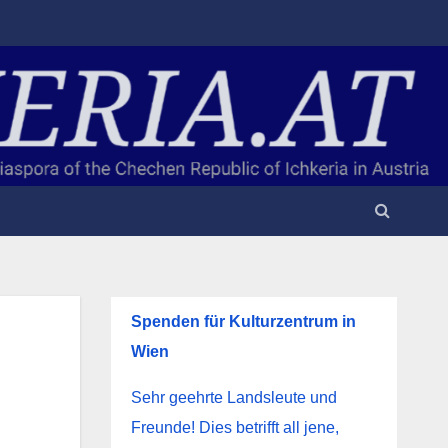
Spenden für Kulturzentrum in
Wien
Sehr geehrte Landsleute und
Freunde! Dies betrifft all jene,