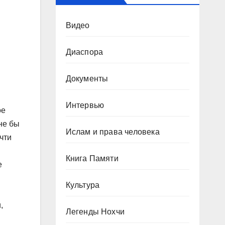
Видео
Диаспора
Документы
Интервью
ое
не бы
Ислам и права человека
чти
Книга Памяти
е
Культура
,
Легенды Нохчи