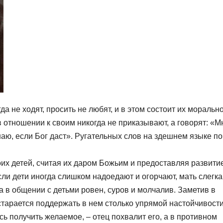
а не ходят, просить не любят, и в этом состоит их моральн
 отношении к своим никогда не приказывают, а говорят: «М
знаю, если Бог даст». Ругательных слов на здешнем языке по
оих детей, считая их даром Божьим и предоставляя развити
сли дети иногда слишком надоедают и огорчают, мать слегка
гда в общении с детьми ровен, суров и молчалив. Заметив в
старается поддержать в нем столько упрямой настойчивости
сь получить желаемое, – отец похвалит его, а в противном