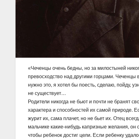
«Чеченцы очень бедны, но за милостыней никогд
превосходство над другими горцами. Чеченцы в
нужно это, я хотел бы поесть, сделаю, пойду, у
не существует…
Родители никогда не бьют и почти не бранят св
характера и способностей их самой природе. Е
журит их, сама плачет, но не бьет их. Отец все
мальчике какие-нибудь капризные желания, он 
чтобы ребенок достиг цели. Если ребенку удало