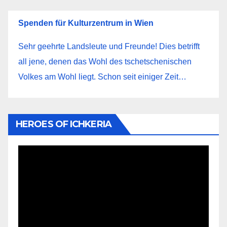
Spenden für Kulturzentrum in Wien
Sehr geehrte Landsleute und Freunde! Dies betrifft
all jene, denen das Wohl des tschetschenischen
Volkes am Wohl liegt. Schon seit einiger Zeit…
HEROES OF ICHKERIA
Видеоплеер