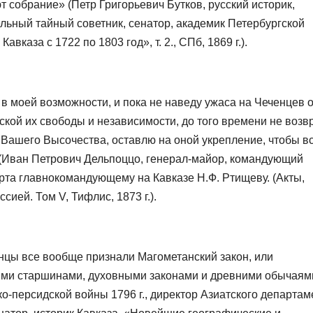
т собрание» (Петр Григорьевич Бутков, русский историк,
льный тайный советник, сенатор, академик Петербургской
каза с 1722 по 1803 год», т. 2., СПб, 1869 г.).
 в моей возможности, и пока не наведу ужаса на Чеченцев 
рской их свободы и независимости, до того времени не воз
и Вашего Высочества, оставлю на оной укрепление, чтобы в
 (Иван Петрович Дельпоццо, генерал-майор, командующий
орта главнокомандующему на Кавказе Н.Ф. Ртищеву. (Акты,
ией. Том V, Тифлис, 1873 г.).
цы все вообще признали Магометанский закон, или
ыми старшинами, духовными законами и древними обычаям
о-персидской войны 1796 г., директор Азиатского департам