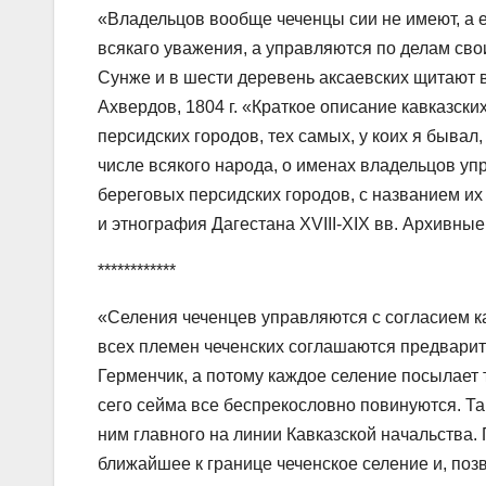
«Владельцов вообще чеченцы сии не имеют, а е
всякаго уважения, а управляются по делам сво
Сунже и в шести деревень аксаевских щитают в
Ахвердов, 1804 г. «Краткое описание кавказски
персидских городов, тех самых, у коих я бывал
числе всякого народа, о именах владельцов уп
береговых персидских городов, с названием их
и этнография Дагестана XVIII-XIX вв. Архивные 
************
«Селения чеченцев управляются с согласием к
всех племен чеченских соглашаются предварите
Герменчик, а потому каждое селение посылает 
сего сейма все беспрекословно повинуются. Т
ним главного на линии Кавказской начальства
ближайшее к границе чеченское селение и, позв