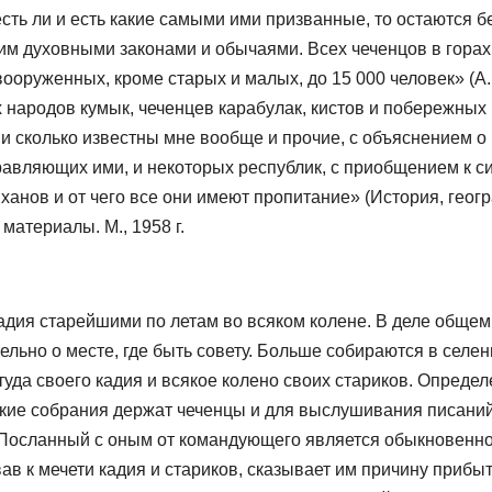
сть ли и есть какие самыми ими призванные, то остаются б
им духовными законами и обычаями. Всех чеченцов в горах
ооруженных, кроме старых и малых, до 15 000 человек» (А.
х народов кумык, чеченцев карабулак, кистов и побережных
, и сколько известны мне вообще и прочие, с объяснением о
равляющих ими, и некоторых республик, с приобщением к с
 ханов и от чего все они имеют пропитание» (История, геог
материалы. М., 1958 г.
адия старейшими по летам во всяком колене. В деле общем
льно о месте, где быть совету. Больше собираются в селен
туда своего кадия и всякое колено своих стариков. Опреде
акие собрания держат чеченцы и для выслушивания писаний
. Посланный с оным от командующего является обыкновенно
ав к мечети кадия и стариков, сказывает им причину прибы