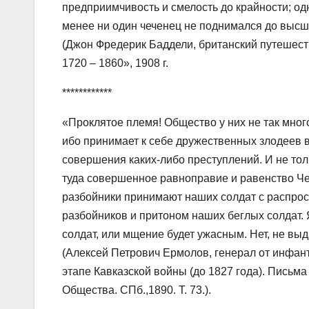
предприимчивость и смелость до крайности; о
менее ни один чеченец не поднимался до высши
(Джон Фредерик Баддели, британский путешест
1720 – 1860», 1908 г.
************
«Проклятое племя! Общество у них не так мног
ибо принимает к себе дружественных злодеев 
совершения каких-либо преступлений. И не тол
туда совершенное равноправие и равенство Че
разбойники принимают наших солдат с распрос
разбойников и притоном наших беглых солдат.
солдат, или мщение будет ужасным. Нет, не вы
(Алексей Петрович Ермолов, генерал от инфан
этапе Кавказской войны (до 1827 года). Письма 
Общества. СПб.,1890. Т. 73.).