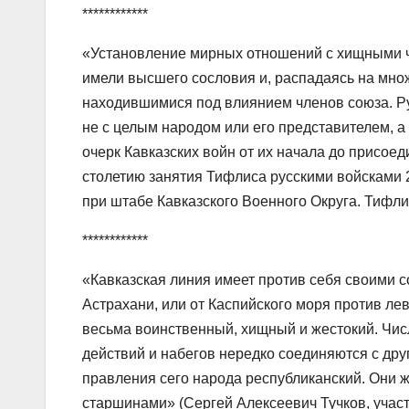
************
«Установление мирных отношений с хищными ч
имели высшего сословия и, распадаясь на мно
находившимися под влиянием членов союза. Ру
не с целым народом или его представителем, 
очерк Кавказских войн от их начала до присоед
столетию занятия Тифлиса русскими войсками 2
при штабе Кавказского Военного Округа. Тифлис,
************
«Кавказская линия имеет против себя своими 
Астрахани, или от Каспийского моря против лев
весьма воинственный, хищный и жестокий. Числ
действий и набегов нередко соединяются с дру
правления сего народа республиканский. Они 
старшинами» (Сергей Алексеевич Тучков, участ