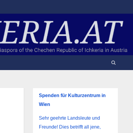
Spenden für Kulturzentrum in
Wien
Sehr geehrte Landsleute und
Freunde! Dies betrifft all jene,