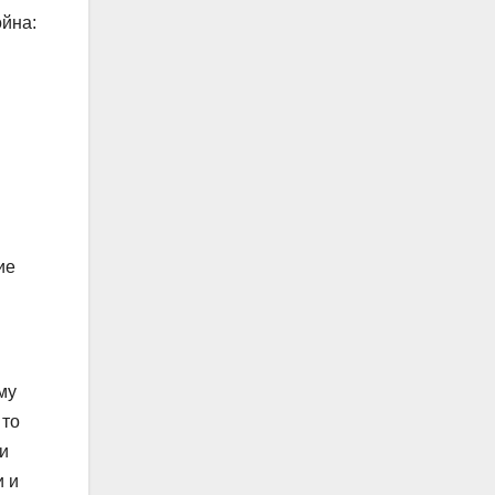
ойна:
ие
му
 то
ри
и и