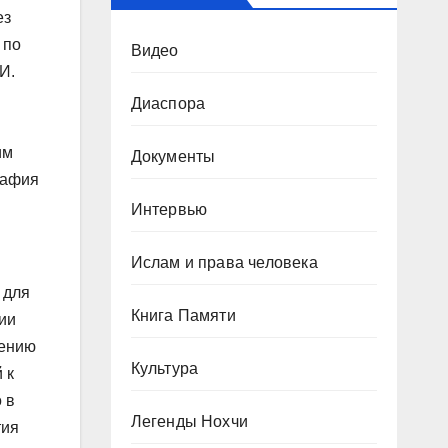
ез
 по
Видео
И.
Диаспора
им
Документы
рафия
Интервью
Ислам и права человека
 для
Книга Памяти
ии
лению
Культура
 к
 в
Легенды Нохчи
тия