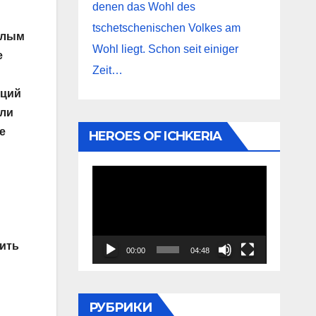
denen das Wohl des
tschetschenischen Volkes am
елым
Wohl liegt. Schon seit einiger
е
Zeit…
яций
ыли
е
HEROES OF ICHKERIA
Видеоплеер
ить
00:00
04:48
РУБРИКИ