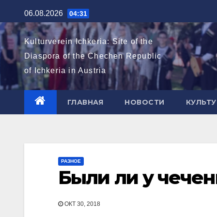
Перейти
06.08.2026
04:31
к
содержимому
Kulturverein Ichkeria: Site of the
Diaspora of the Chechen Republic
of Ichkeria in Austria
ГЛАВНАЯ
НОВОСТИ
КУЛЬТУ
РАЗНОЕ
Были ли у чечен
ОКТ 30, 2018