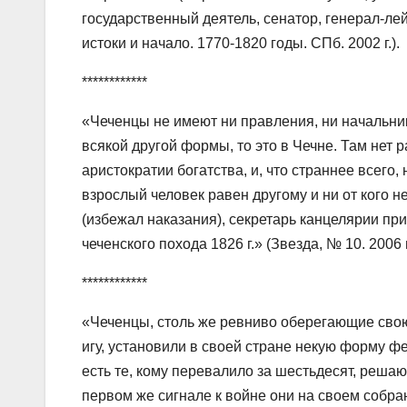
государственный деятель, сенатор, генерал-лей
истоки и начало. 1770-1820 годы. СПб. 2002 г.).
************
«Чеченцы не имеют ни правления, ни начальник
всякой другой формы, то это в Чечне. Там нет 
аристократии богатства, и, что страннее всего
взрослый человек равен другому и ни от кого 
(избежал наказания), секретарь канцелярии пр
чеченского похода 1826 г.» (Звезда, № 10. 2006 г
************
«Чеченцы, столь же ревниво оберегающие свою
игу, установили в своей стране некую форму 
есть те, кому перевалило за шестьдесят, реша
первом же сигнале к войне они на своем собра