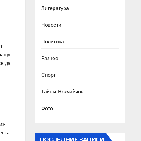
Литература
Новости
Политика
от
вращу
Разное
сегда
Спорт
Тайны Нохчийчоь
Фото
и»
ента
ПОСЛЕДНИЕ ЗАПИСИ