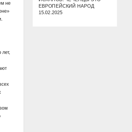
ем не
ЕВРОПЕЙСКИЙ НАРОД
оне»
15.02.2025
.
 лет,
ают
всех
х
рвом
о