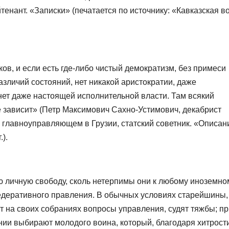
тенант. «Записки» (печатается по источнику: «Кавказская в
ов, и если есть где-либо чистый демократизм, без примеси
различий состояний, нет никакой аристократии, даже
, нет даже настоящей исполнительной власти. Там всякий
не зависит» (Петр Максимович Сахно-Устимович, декабрист
и главноуправляющем в Грузии, статский советник. «Описан
.).
 личную свободу, сколь нетерпимы они к любому иноземно
федеративного правления. В обычных условиях старейшины,
ют на своих собраниях вопросы управления, судят тяжбы; п
нии выбирают молодого воина, который, благодаря хитрост