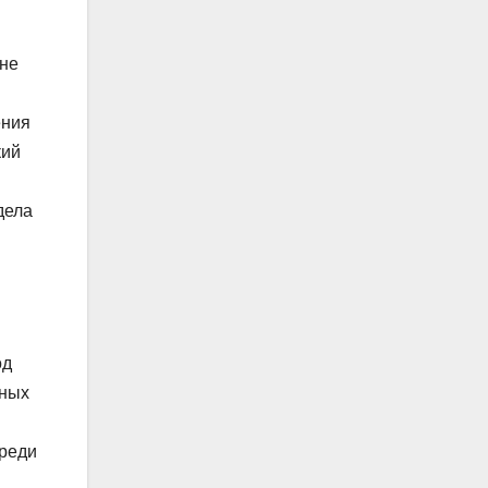
 не
ения
кий
дела
од
нных
ереди