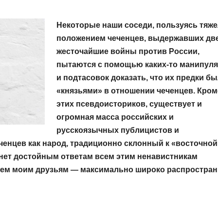
Некоторые наши соседи, пользуясь тяж
положением чеченцев, выдержавших дв
жесточайшие войны против России,
пытаются с помощью как
их-то манипул
и подтасовок доказать, что их предки б
«князьями» в отношении чеченцев. Кром
этих псевдоисториков, существует и
огромная масса российских и
русскоязычных публицистов и
енцев как народ, традиционно склонный к «восточной
анет достойным ответам всем этим ненавистникам
всем моим друзьям — максимально широко распростран