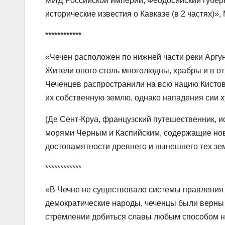
МИД Российской империи, Феодосийский губерн
исторические известия о Кавказе (в 2 частях)», М
************
«Чечен расположен по нижней части реки Аргу
Жители оного столь многолюдны, храбры и в о
Чеченцев распространили на всю нацию Кистов.
их собственную землю, однако нападения сии 
(Де Сент-Круа, французский путешественник, и
морями Черным и Каспийским, содержащие но
достопамятности древнего и нынешнего тех земе
************
«В Чечне не существовало системы правления и
демократические народы, чеченцы были верны
стремлении добиться славы любым способом н