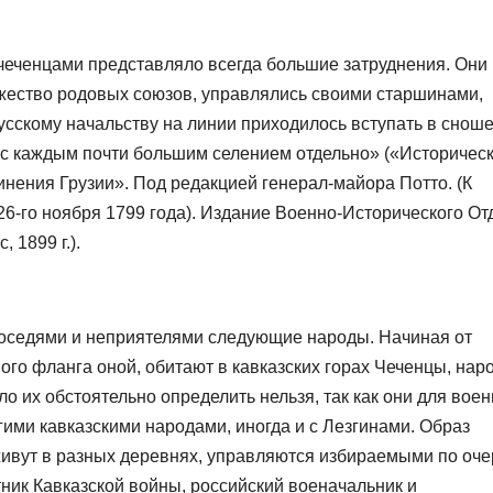
еченцами представляло всегда большие затруднения. Они
жество родовых союзов, управлялись своими старшинами,
сскому начальству на линии приходилось вступать в снош
а с каждым почти большим селением отдельно» («Историчес
инения Грузии». Под редакцией генерал-майора Потто. (К
6-го ноября 1799 года). Издание Военно-Исторического От
 1899 г.).
соседями и неприятелями следующие народы. Начиная от
ого фланга оной, обитают в кавказских горах Чеченцы, нар
о их обстоятельно определить нельзя, так как они для вое
гими кавказскими народами, иногда и с Лезгинами. Образ
живут в разных деревнях, управляются избираемыми по оч
ник Кавказской войны, российский военачальник и