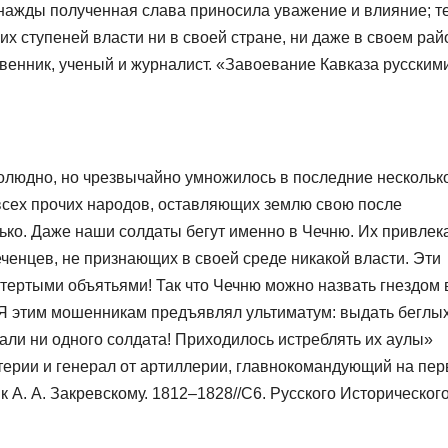
днажды полученная слава приносила уважение и влияние; т
х ступеней власти ни в своей стране, ни даже в своем рай
венник, ученый и журналист. «Завоевание Кавказа русскими
олюдно, но чрезвычайно умножилось в последние несколько
всех прочих народов, оставляющих землю свою после
ько. Даже наши солдаты бегут именно в Чечню. Их привлек
ченцев, не признающих в своей среде никакой власти. Эти
тертыми объятьями! Так что Чечню можно назвать гнездом 
 Я этим мошенникам предъявлял ультиматум: выдать беглы
дали ни одного солдата! Приходилось истреблять их аулы»
терии и генерал от артиллерии, главнокомандующий на пе
к А. А. Закревскому. 1812–1828//С6. Русского Историческог