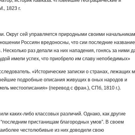
атор, историк Кавказа. «Новейшие географические и
., 1823 г.
ни. Округ сей управляется природными своими начальникам
тношении Россиян вредоносны, что сии последние название
 Несколько раз делали на них нападения, гонясь за ними д
худой имели успех, что приобрело им славу непобедимых»
сследователь. «Исторические записки о странах, лежащих 
вейшие подробные описания живущих в оных народов и
ль местоописания» (перевод с фран.), СПб, 1810 г.).
ли каких-либо классовых различий. Однако, как другие
 “последним пристанищам благородных умов”. В своем
аиболее честолюбивые из них доводили свою