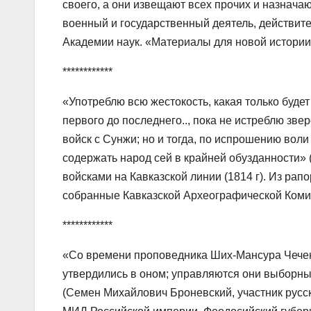
своего, а они извещают всех прочих и назначаю
военный и государственный деятель, действите
Академии наук. «Материалы для новой истории Кав
************
«Употреблю всю жестокость, какая только будет
первого до последнего.., пока не истреблю зве
войск с Сунжи; но и тогда, по испрошению вол
содержать народ сей в крайней обузданности»
войсками на Кавказской линии (1814 г). Из рап
собранные Кавказской Археографической Комисс
************
«Со времени проповедника Ших-Мансура Чечен
утвердились в оном; управляются они выборн
(Семен Михайлович Броневский, участник русск