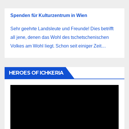
Spenden für Kulturzentrum in Wien
Sehr geehrte Landsleute und Freunde! Dies betrifft
all jene, denen das Wohl des tschetschenischen
Volkes am Wohl liegt. Schon seit einiger Zeit…
HEROES OF ICHKERIA
Видеоплеер