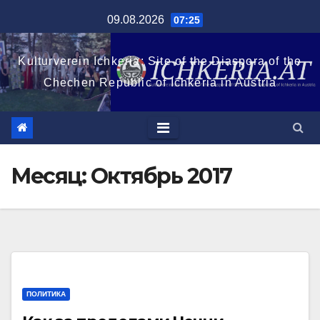
Перейти
09.08.2026
07:25
к
содержимому
Kulturverein Ichkeria: Site of the Diaspora of the
Chechen Republic of Ichkeria in Austria
Месяц:
Октябрь 2017
ПОЛИТИКА